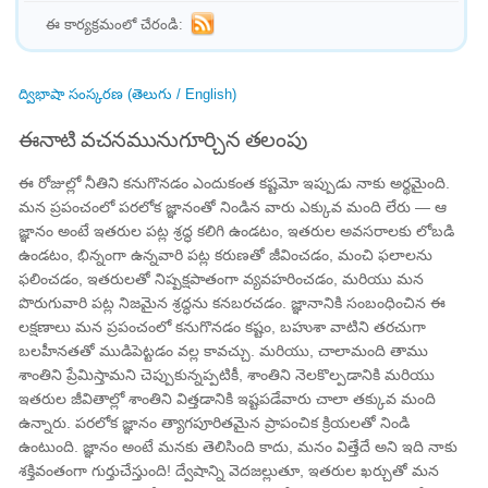
ఈ కార్యక్రమంలో చేరండి:
ద్విభాషా సంస్కరణ (తెలుగు / English)
ఈనాటి వచనమునుగూర్చిన తలంపు
ఈ రోజుల్లో నీతిని కనుగొనడం ఎందుకంత కష్టమో ఇప్పుడు నాకు అర్థమైంది.
మన ప్రపంచంలో పరలోక జ్ఞానంతో నిండిన వారు ఎక్కువ మంది లేరు — ఆ
జ్ఞానం అంటే ఇతరుల పట్ల శ్రద్ధ కలిగి ఉండటం, ఇతరుల అవసరాలకు లోబడి
ఉండటం, భిన్నంగా ఉన్నవారి పట్ల కరుణతో జీవించడం, మంచి ఫలాలను
ఫలించడం, ఇతరులతో నిష్పక్షపాతంగా వ్యవహరించడం, మరియు మన
పొరుగువారి పట్ల నిజమైన శ్రద్ధను కనబరచడం. జ్ఞానానికి సంబంధించిన ఈ
లక్షణాలు మన ప్రపంచంలో కనుగొనడం కష్టం, బహుశా వాటిని తరచుగా
బలహీనతతో ముడిపెట్టడం వల్ల కావచ్చు. మరియు, చాలామంది తాము
శాంతిని ప్రేమిస్తామని చెప్పుకున్నప్పటికీ, శాంతిని నెలకొల్పడానికి మరియు
ఇతరుల జీవితాల్లో శాంతిని విత్తడానికి ఇష్టపడేవారు చాలా తక్కువ మంది
ఉన్నారు. పరలోక జ్ఞానం త్యాగపూరితమైన ప్రాపంచిక క్రియలతో నిండి
ఉంటుంది. జ్ఞానం అంటే మనకు తెలిసింది కాదు, మనం విత్తేదే అని ఇది నాకు
శక్తివంతంగా గుర్తుచేస్తుంది! ద్వేషాన్ని వెదజల్లుతూ, ఇతరుల ఖర్చుతో మన