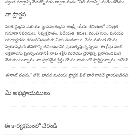
స్వంత మార్గాన్ని వెతుక్కోవడం ద్వారా మనం "నీతి ఫలాన్ని" పండించలేము.
నా ప్రార్థన
పరిశుద్ధుడైన మరియు జ్ఞానవంతుడైన తండ్రీ, యేసు జీవితంలో పవిత్రత,
సమాధానపరచుట, నిష్పక్షపాతం, విధేయత, కరుణ, మంచి ఫలం మరియు
యథార్థతను కనబరిచినందుకు మీకు వందనాలు. నేను మరింత యేసు
స్వరూపమైన జీవితాన్ని జీవించడానికి ప్రయత్నిస్తున్నప్పుడు, ఈ క్రీస్తు వంటి
లక్షణాలను ప్రదర్శించడానికి నాకు శక్తిని మరియు ధైర్యాన్ని ప్రసాదించమని
వేడుకుంటున్నాను. నా ప్రభువైన క్రీస్తు యేసు నామంలో ప్రార్థిస్తున్నాను. ఆమేన్.
ఈనాటి వచనం" లోని భావన మరియు ప్రార్థన ఫీల్ వారే గారిచే వ్రాయబడినవి.
మీ అభిప్రాయములు
ఈ కార్యక్రమంలో చేరండి