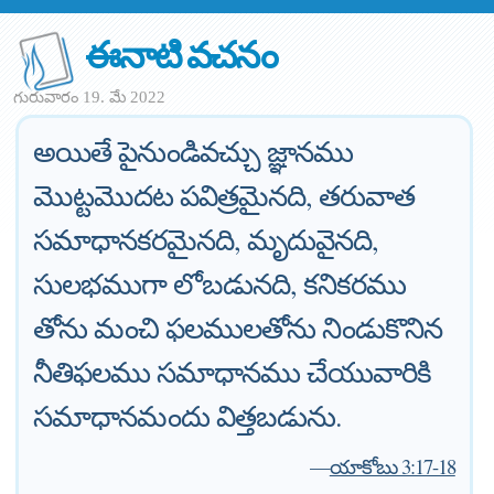
ఈనాటి వచనం
గురువారం 19. మే 2022
అయితే పైనుండివచ్చు జ్ఞానము
మొట్టమొదట పవిత్రమైనది, తరువాత
సమాధానకరమైనది, మృదువైనది,
సులభముగా లోబడునది, కనికరము
తోను మంచి ఫలములతోను నిండుకొనిన
నీతిఫలము సమాధానము చేయువారికి
సమాధానమందు విత్తబడును.
—
యాకోబు 3:17-18