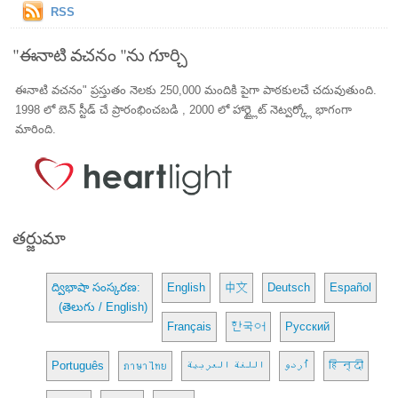
RSS
"ఈనాటి వచనం "ను గూర్చి
ఈనాటి వచనం" ప్రస్తుతం నెలకు 250,000 మందికి పైగా పాఠకులచే చదువుతుంది.
1998 లో బెన్ స్టీడ్ చే ప్రారంభించబడి , 2000 లో హార్ట్లైట్ నెట్వర్క్లో భాగంగా
మారింది.
తర్జుమా
ద్విభాషా సంస్కరణ:
English
中文
Deutsch
Español
(తెలుగు / English)
Français
한국어
Русский
Português
ภาษาไทย
اللغة العربية
اُردو
हिन्दी