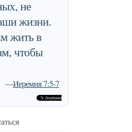
ных, не
аши жизни.
ам жить в
ам, чтобы
—
Иеремия 7:5-7
аться