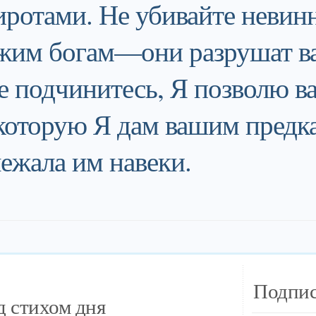
иротами. Не убивайте невин
ужим богам—они разрушат в
 подчинитесь, Я позволю в
 которую Я дам вашим предк
ежала им навеки.
Подпис
 стихом дня