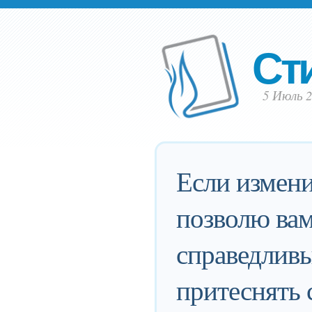
Ст
5 Июль 
Если измени
позволю вам
справедливы
притеснять 