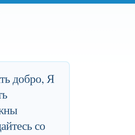
ть добро, Я
ть
лжны
айтесь со