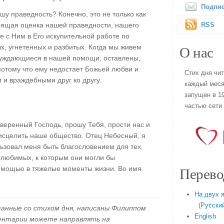
Подпис
шу праведность? Конечно, это не только как
оящая оценка нашей праведности, нашего
RSS
е с Ним в Его искупительной работе по
О нас
, угнетенных и разбитых. Когда мы живем
 нуждающиеся в нашей помощи, оставлены,
отому что ему недостает Божьей любви и
Стих дня чи
 и враждебными друг ко другу.
каждый меся
запущен в 19
частью сети
веренный Господь, прошу Тебя, прости нас и
 исцелить наше общество. Отец Небесный, я
ьзовал меня быть благословением для тех,
 любимых, к которым они могли бы
Перево
помощью в тяжелые моменты жизни. Во имя
На двух 
(Русский 
занные со стихом дня, написаны Филиппом
English
ментарии можете направлять на