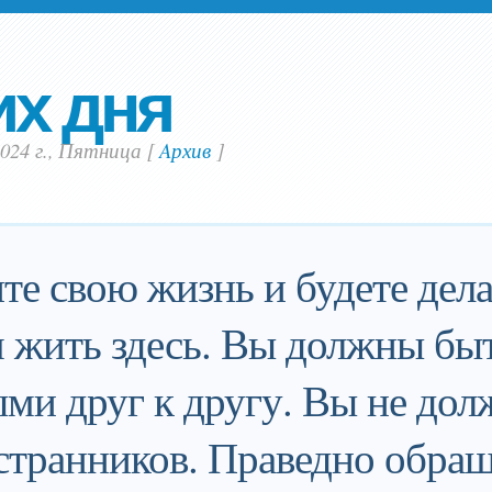
их дня
2024 г., Пятница
[
Aрхив
]
те свою жизнь и будете дела
 жить здесь. Вы должны бы
ми друг к другу. Вы не до
странников. Праведно обращ