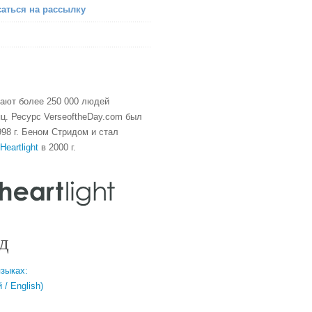
аться на рассылку
тают более 250 000 людей
ц. Ресурс VerseoftheDay.com был
98 г. Беном Стридом и стал
Heartlight
в 2000 г.
д
языках:
/ English)