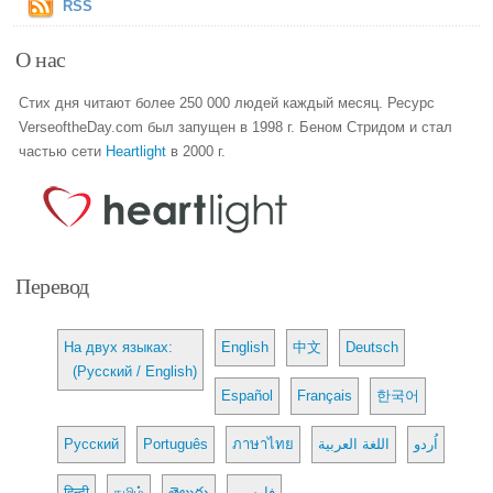
RSS
О нас
Стих дня читают более 250 000 людей каждый месяц. Ресурс
VerseoftheDay.com был запущен в 1998 г. Беном Стридом и стал
частью сети
Heartlight
в 2000 г.
Перевод
На двух языках:
English
中文
Deutsch
(Русский / English)
Español
Français
한국어
Русский
Português
ภาษาไทย
اللغة العربية
اُردو
हिन्दी
தமிழ்
తెలుగు
فارسی