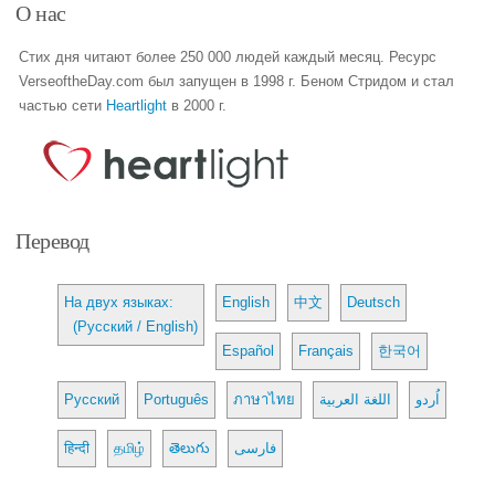
О нас
Стих дня читают более 250 000 людей каждый месяц. Ресурс
VerseoftheDay.com был запущен в 1998 г. Беном Стридом и стал
частью сети
Heartlight
в 2000 г.
Перевод
На двух языках:
English
中文
Deutsch
(Русский / English)
Español
Français
한국어
Русский
Português
ภาษาไทย
اللغة العربية
اُردو
हिन्दी
தமிழ்
తెలుగు
فارسی