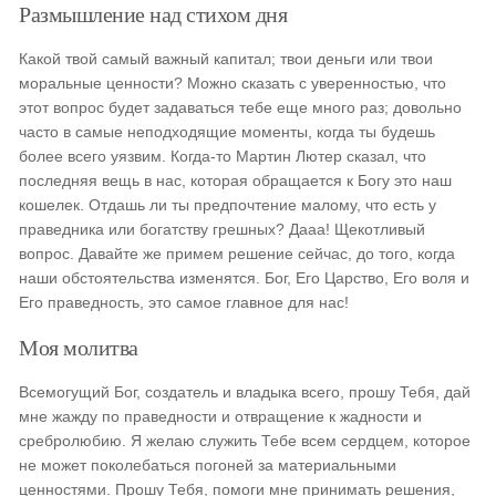
Размышление над стихом дня
Какой твой самый важный капитал; твои деньги или твои
моральные ценности? Можно сказать с уверенностью, что
этот вопрос будет задаваться тебе еще много раз; довольно
часто в самые неподходящие моменты, когда ты будешь
более всего уязвим. Когда-то Мартин Лютер сказал, что
последняя вещь в нас, которая обращается к Богу это наш
кошелек. Отдашь ли ты предпочтение малому, что есть у
праведника или богатству грешных? Дааа! Щекотливый
вопрос. Давайте же примем решение сейчас, до того, когда
наши обстоятельства изменятся. Бог, Его Царство, Его воля и
Его праведность, это самое главное для нас!
Моя молитва
Всемогущий Бог, создатель и владыка всего, прошу Тебя, дай
мне жажду по праведности и отвращение к жадности и
сребролюбию. Я желаю служить Тебе всем сердцем, которое
не может поколебаться погоней за материальными
ценностями. Прошу Тебя, помоги мне принимать решения,