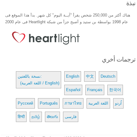
نبذة
هناك أكثر من 250,000 شخص يقرأ "آيــة اليوم" كل شهر. بدأ هذا الموقع فى
عام 1998 بواسطة بن ستيد و أصبح جزأ من شبكة Heartlight فى عام 2000
ترجمات أخري
Deutsch
中文
English
نسخة باللغتين:
(اللغة العربية / English)
Español
Français
한국어
اُردو
اللغة العربية
ภาษาไทย
Português
Русский
فارسی
తెలుగు
தமிழ்
हिन्दी