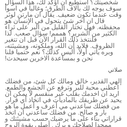
شخصيتك؟ استطيع ان اؤكد لك، هذا السؤال
سوف يوجه لك بألاف الطرق؛ وغالباً في اسوأ
وقت عندما تكون ضعيف. يقال ان مارتن لوثر
قال ان اخر شئ يتحول في الإنسان هو
محفظته. فهل تختار القليل من البر على ثراء
الكثير من الشرير؟ هممم! سؤال صعب. لذا
فلنتخذ ذلك القرار الآن قبل ان تتغير
الظروف. فلابد أن الله، وملكوته، ومشيئته،
وبره يأتي أولاً، أليس كذلك؟ نعم حتميا فلنا
نحن و بمساعدة الاخرين سيحدث!
صلاتي
إلهي القدير، خالق ومالك كل شئ، من فضلك
اعطني محبة للبر وترفع عن الجشع والطمع.
اريد ان اخدمك بقلب غير منقسم لا يمكن ان
يحيد عن طريقك بالماديات في اتخاذ أي قرار.
من فضلك ساعدني مي أعرف و أعمل ما هو
بار و صالح. من فضلك ساعدني ان اتخذ
قراراتي بناء على ما يرضيك حسب مشيئتك و
ممجدا لصلاحك و برك . أصلي بقوة الروح