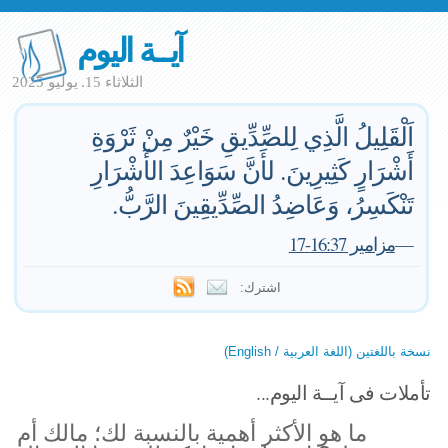
آيــة اليوم
الثلاثاء 15. يوليو 2025
اَلْقَلِيلُ الَّذِي لِلصِّدِّيقِ خَيْرٌ مِنْ ثَرْوَةِ
أَشْرَارٍ كَثِيرِينَ. لأَنَّ سَوَاعِدَ الأَشْرَارِ
تَنْكَسِرُ، وَعَاضِدُ الصِّدِّيقِينَ الرَّبُّ.
—
مزامير 16:37-17
اشترك:
نسخة باللغتين (اللغة العربية / English)
تأملات فى آيــة اليوم...
ما هو الأكثر أهمية بالنسبة لك؛ مالك أم