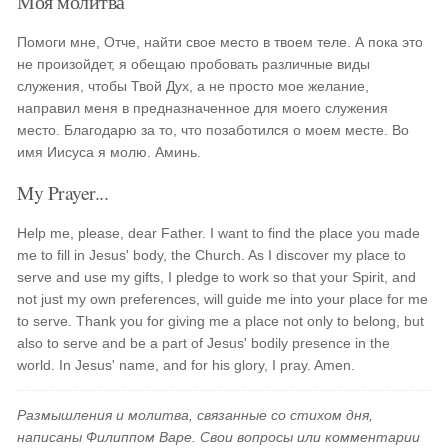
Моя молитва
Помоги мне, Отче, найти свое место в твоем теле. А пока это
не произойдет, я обещаю пробовать различные виды
служения, чтобы Твой Дух, а не просто мое желание,
направил меня в предназначенное для моего служения
место. Благодарю за то, что позаботился о моем месте. Во
имя Иисуса я молю. Аминь.
My Prayer...
Help me, please, dear Father. I want to find the place you made
me to fill in Jesus' body, the Church. As I discover my place to
serve and use my gifts, I pledge to work so that your Spirit, and
not just my own preferences, will guide me into your place for me
to serve. Thank you for giving me a place not only to belong, but
also to serve and be a part of Jesus' bodily presence in the
world. In Jesus' name, and for his glory, I pray. Amen.
Размышления и молитва, связанные со стихом дня,
написаны Филиппом Варе. Свои вопросы или комментарии