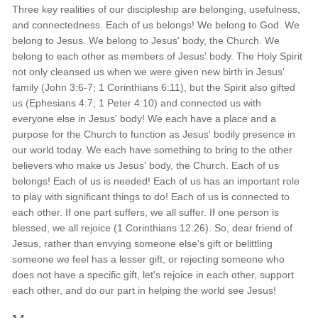
Three key realities of our discipleship are belonging, usefulness,
and connectedness. Each of us belongs! We belong to God. We
belong to Jesus. We belong to Jesus' body, the Church. We
belong to each other as members of Jesus' body. The Holy Spirit
not only cleansed us when we were given new birth in Jesus'
family (John 3:6-7; 1 Corinthians 6:11), but the Spirit also gifted
us (Ephesians 4:7; 1 Peter 4:10) and connected us with
everyone else in Jesus' body! We each have a place and a
purpose for the Church to function as Jesus' bodily presence in
our world today. We each have something to bring to the other
believers who make us Jesus' body, the Church. Each of us
belongs! Each of us is needed! Each of us has an important role
to play with significant things to do! Each of us is connected to
each other. If one part suffers, we all suffer. If one person is
blessed, we all rejoice (1 Corinthians 12:26). So, dear friend of
Jesus, rather than envying someone else's gift or belittling
someone we feel has a lesser gift, or rejecting someone who
does not have a specific gift, let's rejoice in each other, support
each other, and do our part in helping the world see Jesus!