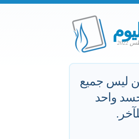
ليوم
كن ليس جميع
جسد واحد
آخر.