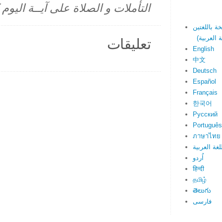
التأملات و الصلاة على آيــة اليو
تعليقات
English
中文
Deutsch
Español
Français
한국어
Русский
Português
ภาษาไทย
لغة العربية
اُردو
हिन्दी
தமிழ்
తెలుగు
فارسی