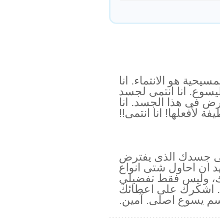
سيحية هو الانتماء. انا
ى ليسوع. انا انتمى لجسد
ض فى هذا الجسد. انا
فة لأفعلها! انا انتمى!!
 فى جسدك الذى يفترض
د ان احاول شتى انواع
ك، وليس فقط تفضيلي
. اشكرك على اعطائك
باسم يسوع اصلى. آمين.