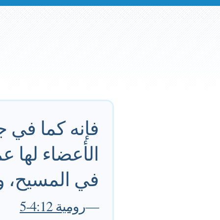
فإنه كما في ج
الأعضاء لها ع
في المسيح، و
—
رومية 4:12-5