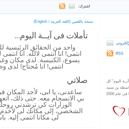
اشترك:
نسخة باللغتين (اللغة العربية / English)
تأملات فى آيــة اليوم...
لكترونى
واحد من الحقائق الرئيسية للم
انتمى! انا انتمى لالله. انا انتم
RSS
يسوع، الكنيسة. لدى مكان وغر
انتمى! انا مُحتاج! لدى وظي
صلاتي
ص يقرأ "آيــة اليوم" كل
هذا الموقع فى عام 1998 بواسطة بن ستيد
ساعدنى، يا ابى، لأجد المكان
بي الانسجام معه. حتى ذلك، اتعه
الوزارات كي ترشدني روح
الشخصي، إلى مكانك لى لأخدم
لى مكانا انتمى إليه. 