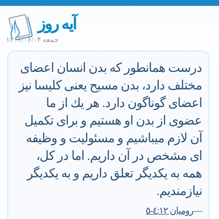
آیه روز
جمعه ۱۴۰۱/۰۶/۰۴
درست همانطور كه بدن انسان اعضاى
مختلف دارد، بدن مسيح يعنى كليسا نيز
اعضاى گوناگون دارد. هر يك از ما
عضوى از بدن او هستيم و براى تكميل
آن لازم ميباشيم و مسئوليت و وظيفه
اى مشخص در آن داريم. اما در كل،
همه به يكديگر تعلق داريم و به يكديگر
نيازمنديم.
—
روميان ٤:١٢-٥