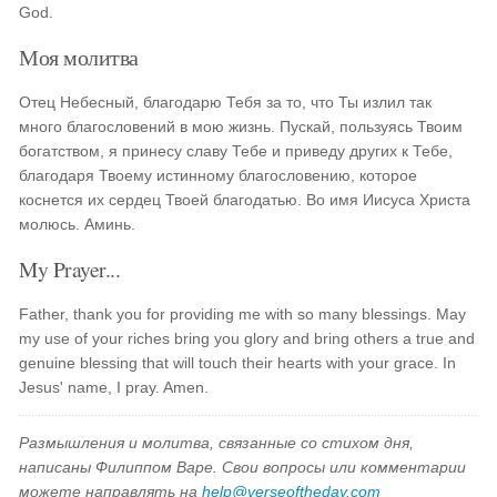
God.
Моя молитва
Отец Небесный, благодарю Тебя за то, что Ты излил так
много благословений в мою жизнь. Пускай, пользуясь Твоим
богатством, я принесу славу Тебе и приведу других к Тебе,
благодаря Твоему истинному благословению, которое
коснется их сердец Твоей благодатью. Во имя Иисуса Христа
молюсь. Аминь.
My Prayer...
Father, thank you for providing me with so many blessings. May
my use of your riches bring you glory and bring others a true and
genuine blessing that will touch their hearts with your grace. In
Jesus' name, I pray. Amen.
Размышления и молитва, связанные со стихом дня,
написаны Филиппом Варе. Свои вопросы или комментарии
можете направлять на
help@verseoftheday.com