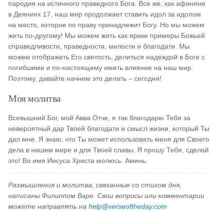
пародия на истинного праведного Бога. Все же, как афиняне
в Деяниях 17, наш мир продолжает ставить идол за идолом
на место, которое по праву принадлежит Богу. Но мы можем
жить по-другому! Мы можем жить как яркие примеры Божьей
справедливости, праведности, милости и благодати. Мы
можем отображать Его святость, делиться надеждой в Боге с
погибшими и по-настоящему иметь влияние на наш мир.
Поэтому, давайте начнем это делать – сегодня!
Моя молитва
Всевышний Бог, мой Авва Отче, я так благодарю Тебя за
невероятный дар Твоей благодати и смысл жизни, который Ты
дал мне. Я знаю, что Ты может использовать меня для Своего
дела в нашем мире и для Твоей славы. Я прошу Тебя, сделай
это! Во имя Иисуса Христа молюсь. Аминь.
Размышления и молитва, связанные со стихом дня,
написаны Филиппом Варе. Свои вопросы или комментарии
можете направлять на
help@verseoftheday.com