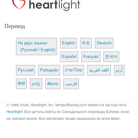
Перевод
На двух языках:
English
中文
Deutsch
(Русский / English)
Español
Français
한국어
Русский
Português
ภาษาไทย
اللغة العربية
اُردو
हिन्दी
தமிழ்
తెలుగు
فارسی
© 1998-2026, Heartlight, Inc. Verseoftheday.com является частью сети
Heartlight
. Все цитаты взяты из Синодального перевода Библии, если
не указано иначе. Все авторские права защищены во всем мире.