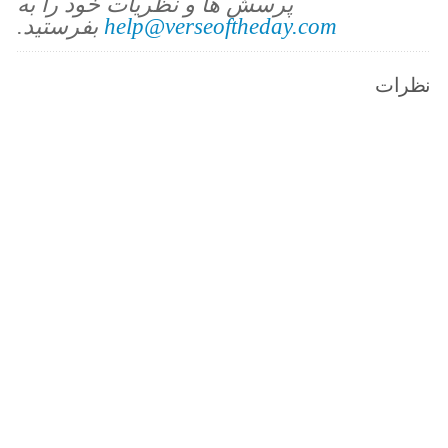
پرسش ها و نظریات خود را به
help@verseoftheday.com
بفرستید.
نظرات