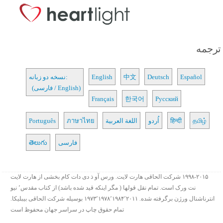
ترجمه
Español
Deutsch
中文
English
نسخه دو زبانه:
(فارسی / English)
Français
한국어
Русский
தமிழ்
हिन्दी
اُردو
اللغة العربية
ภาษาไทย
Português
فارسی
తెలుగు
۱۹۹۸-۲۰۱۵ شرکت الحاقی هارت لایت. ورس آو ذ دی دات کام بخشی از هارت لایت
نت ورک است. تمام نقل قولها ( مگر اینکه قید شده باشد) از کتاب مقدس٬ نیو
انترناشنال ورژن برگرفته شده. ۱۹۷۳٬۱۹۷۸٬۱۹۸۴٬۲۰۱۱ بوسیله شرکت الحاقی بیبلیکا.
تمام حقوق چاپ در سراسر جهان محفوظ است