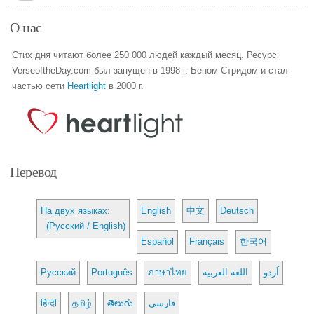
О нас
Стих дня читают более 250 000 людей каждый месяц. Ресурс
VerseoftheDay.com был запущен в 1998 г. Беном Стридом и стал
частью сети
Heartlight
в 2000 г.
Перевод
На двух языках:
English
中文
Deutsch
(Русский / English)
Español
Français
한국어
Русский
Português
ภาษาไทย
اللغة العربية
اُردو
हिन्दी
தமிழ்
తెలుగు
فارسی