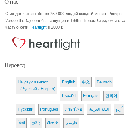
О нас
Стих дня читают более 250 000 людей каждый месяц. Ресурс
VerseoftheDay.com был запущен в 1998 г. Беном Стридом и стал
частью сети
Heartlight
в 2000 г.
Перевод
На двух языках:
English
中文
Deutsch
(Русский / English)
Español
Français
한국어
Русский
Português
ภาษาไทย
اللغة العربية
اُردو
हिन्दी
தமிழ்
తెలుగు
فارسی