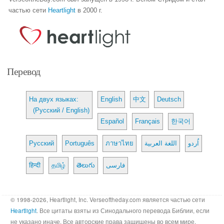
частью сети
Heartlight
в 2000 г.
Перевод
На двух языках:
English
中文
Deutsch
(Русский / English)
Español
Français
한국어
Русский
Português
ภาษาไทย
اللغة العربية
اُردو
हिन्दी
தமிழ்
తెలుగు
فارسی
© 1998-2026, Heartlight, Inc. Verseoftheday.com является частью сети
Heartlight
. Все цитаты взяты из Синодального перевода Библии, если
не указано иначе. Все авторские права защищены во всем мире.