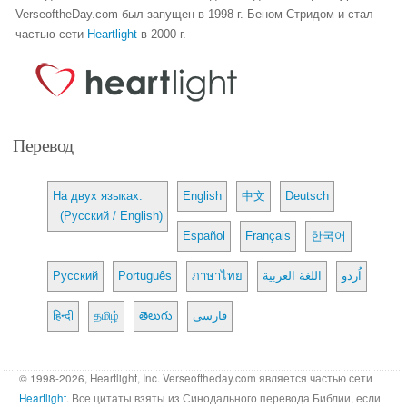
VerseoftheDay.com был запущен в 1998 г. Беном Стридом и стал
частью сети
Heartlight
в 2000 г.
Перевод
На двух языках:
English
中文
Deutsch
(Русский / English)
Español
Français
한국어
Русский
Português
ภาษาไทย
اللغة العربية
اُردو
हिन्दी
தமிழ்
తెలుగు
فارسی
© 1998-2026, Heartlight, Inc. Verseoftheday.com является частью сети
Heartlight
. Все цитаты взяты из Синодального перевода Библии, если