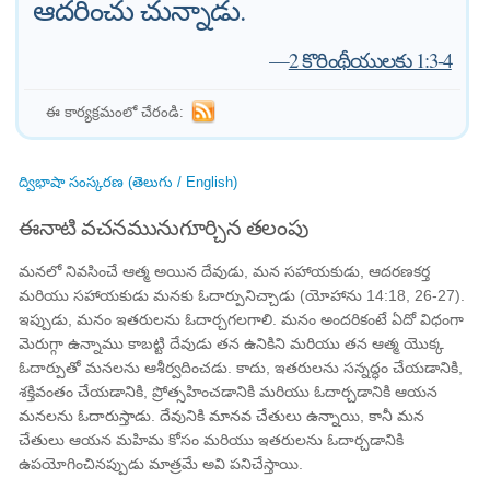
ఆదరించు చున్నాడు.
—
2 కొరింథీయులకు 1:3-4
ఈ కార్యక్రమంలో చేరండి:
ద్విభాషా సంస్కరణ (తెలుగు / English)
ఈనాటి వచనమునుగూర్చిన తలంపు
మనలో నివసించే ఆత్మ అయిన దేవుడు, మన సహాయకుడు, ఆదరణకర్త
మరియు సహాయకుడు మనకు ఓదార్పునిచ్చాడు (యోహాను 14:18, 26-27).
ఇప్పుడు, మనం ఇతరులను ఓదార్చగలగాలి. మనం అందరికంటే ఏదో విధంగా
మెరుగ్గా ఉన్నాము కాబట్టి దేవుడు తన ఉనికిని మరియు తన ఆత్మ యొక్క
ఓదార్పుతో మనలను ఆశీర్వదించడు. కాదు, ఇతరులను సన్నద్ధం చేయడానికి,
శక్తివంతం చేయడానికి, ప్రోత్సహించడానికి మరియు ఓదార్చడానికి ఆయన
మనలను ఓదారుస్తాడు. దేవునికి మానవ చేతులు ఉన్నాయి, కానీ మన
చేతులు ఆయన మహిమ కోసం మరియు ఇతరులను ఓదార్చడానికి
ఉపయోగించినప్పుడు మాత్రమే అవి పనిచేస్తాయి.