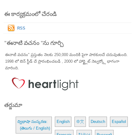
ఈ కార్యక్రమంలో చేరండి
RSS
"ఈనాటి వచనం "ను గూర్చి
ఈనాటి వచనం" ప్రస్తుతం నెలకు 250,000 మందికి పైగా పాఠకులచే చదువుతుంది.
1998 లో బెన్ స్టీడ్ చే ప్రారంభించబడి , 2000 లో హార్ట్లైట్ నెట్వర్క్లో భాగంగా
మారింది.
తర్జుమా
ద్విభాషా సంస్కరణ:
English
中文
Deutsch
Español
(తెలుగు / English)
Français
한국어
Русский