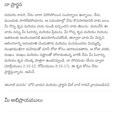
నా ప్రార్థన
దయగల కాపరి, నేను చాలా విరిగిపోయిన సందర్భాలు ఉన్నాయి, నేను
ముందుకు సాగలేకపోయాను. ఆ సమయాల్లో నేను కొనసాగడానికి నాకు బలం
మీ గొప్ప కృప మరియు దయ నుండి వచ్చిందని నాకు తెలుసు. దయచేసి ఈ
వారం నన్ను మీ ఓదార్పు మరియు ప్రేమను, మీ గొప్ప కృప మరియు దయను
ఇతరులకు అందించడానికి ఉపయోగించుకోండి, తద్వారా వారు మీ వెచ్చని
ఆలింగనాన్ని అనుభూతి చెందుతారు మరియు మనమందరం మిమ్మల్ని
ముఖాముఖిగా మహిమతో చూసే రోజు కోసం ఆరాటపడతారు. ఆ రోజు వరకు,
దుఃఖం, దుఃఖం మరియు నష్టాలతో పోరాడుతున్న వారికి నేను మీ ఓదార్పు
మరియు కృప యొక్క పాత్రగా ఉండనివ్వండి. నా సోదరుడు యేసు ద్వారా
(హెబ్రీయులు 2:10-12; రోమీయులు 8:15-17), ఈ కృప కోసం నేను
ప్రార్థిస్తున్నాను. ఆమెన్.
ఈనాటి వచనం" లోని భావన మరియు ప్రార్థన ఫీల్ వారే గారిచే వ్రాయబడినవి.
మీ అభిప్రాయములు