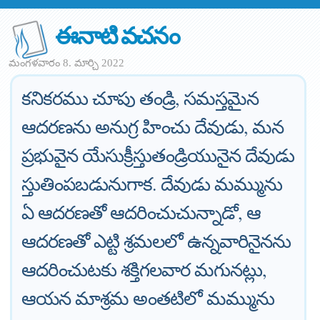
ఈనాటి వచనం
మంగళవారం 8. మార్చి 2022
కనికరము చూపు తండ్రి, సమస్తమైన
ఆదరణను అనుగ్ర హించు దేవుడు, మన
ప్రభువైన యేసుక్రీస్తుతండ్రియునైన దేవుడు
స్తుతింపబడునుగాక. దేవుడు మమ్మును
ఏ ఆదరణతో ఆదరించుచున్నాడో, ఆ
ఆదరణతో ఎట్టి శ్రమలలో ఉన్నవారినైనను
ఆదరించుటకు శక్తిగలవార మగునట్లు,
ఆయన మాశ్రమ అంతటిలో మమ్మును