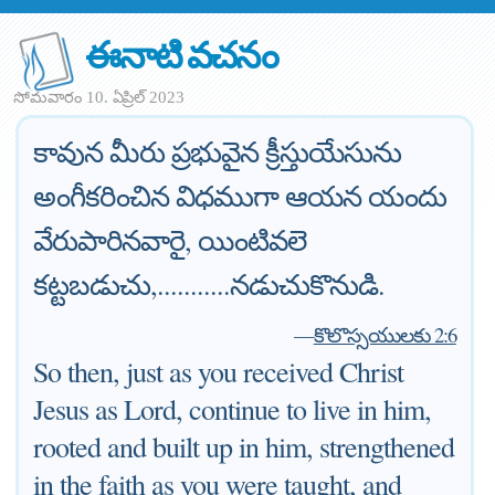
ఈనాటి వచనం
సోమవారం 10. ఏప్రిల్ 2023
కావున మీరు ప్రభువైన క్రీస్తుయేసును
అంగీకరించిన విధముగా ఆయన యందు
వేరుపారినవారై, యింటివలె
కట్టబడుచు,...........నడుచుకొనుడి.
—
కొలొస్సయులకు 2:6
So then, just as you received Christ
Jesus as Lord, continue to live in him,
rooted and built up in him, strengthened
in the faith as you were taught, and