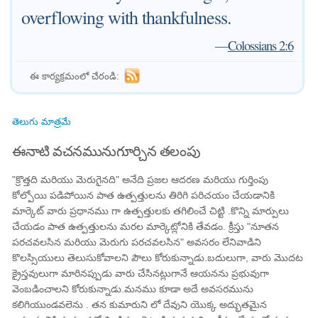
overflowing with thankfulness.
—
Colossians 2:6
ఈ కార్యక్రమంలో చేరండి:
తెలుగు మాత్రమే
ఈనాటి వచనమునుగూర్చిన తలంపు
"క్రొత్తది మరియు మెరుగైనది" అనేది ప్రజల ఆదరణ మరియు గుర్తింపు
కోల్పోయి పడిపోయిన పాత ఉత్పత్తులను తిరిగి పరిచయం చేయడానికి
మార్కెట్ వారు ప్రధానము గా ఉత్పత్తులకు తగిలించే చిట్టి .కొన్ని మార్పులు
చేయడం పాత ఉత్పత్తులను మరల మార్కెట్లోనికి తేవడం. క్రీస్తు "నూతన
పరచవలసిన మరియు మెరుగు పరచవలసిన" అవసరం లేనివాడిని
కొలస్సియులు తెలుసుకోవాలని పౌలు కోరుకున్నాడు.బదులుగా, వారు మొదట
క్రైస్తవులుగా మారినప్పుడు వారు చేసినట్లుగానే ఆయనను ప్రభువుగా
వెంబడించాలని కోరుకున్నాడు.మనము కూడా అదే అవసరమును
కలిగియుండవలెను . తన కుమారుని లో దేవుని యొక్క అద్భుతమైన