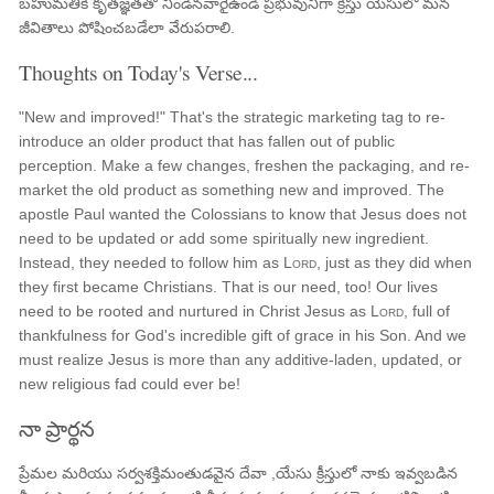
బహుమతికి కృతజ్ఞతతో నిండినవారైఉండి ప్రభువునిగా క్రీస్తు యేసులో మన
జీవితాలు పోషించబడేలా వేరుపరాలి.
Thoughts on Today's Verse...
"New and improved!" That's the strategic marketing tag to re-
introduce an older product that has fallen out of public
perception. Make a few changes, freshen the packaging, and re-
market the old product as something new and improved. The
apostle Paul wanted the Colossians to know that Jesus does not
need to be updated or add some spiritually new ingredient.
Instead, they needed to follow him as
Lord
, just as they did when
they first became Christians. That is our need, too! Our lives
need to be rooted and nurtured in Christ Jesus as
Lord
, full of
thankfulness for God's incredible gift of grace in his Son. And we
must realize Jesus is more than any additive-laden, updated, or
new religious fad could ever be!
నా ప్రార్థన
ప్రేమల మరియు సర్వశక్తిమంతుడవైన దేవా ,యేసు క్రీస్తులో నాకు ఇవ్వబడిన