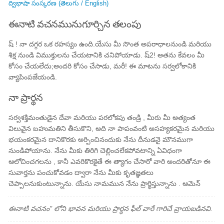
ద్విభాషా సంస్కరణ (తెలుగు / English)
ఈనాటి వచనమునుగూర్చిన తలంపు
ష్ ! నా దగ్గర ఒక రహస్యం ఉంది.యేసు మీ సొంత అపరాధాలనుండి మరియు
శిక్ష నుండి విముక్తులను చేయటానికి చనిపోయాడు. ష్2! అతను కేవలం మీ
కోసం చేయలేదు;అందరి కోసం చేసాడు, మరీ! ఈ మాటను సర్వలోకానికి
వ్యాపింపజేయండి.
నా ప్రార్థన
సర్వశక్తిమంతుడైన దేవా మరియు పరలోకపు తండ్రి , మీరు మీ అత్యంత
విలువైన బహుమతిని తీసుకొని, అది నా పాపంవంటి అసహ్యకరమైన మరియు
భయంకరమైన దానికొరకు అర్పించినందుకు నేను దీనుడనై మౌనముగా
నుండిపోయాను. నేను మీకు తిరిగి చెల్లించలేకపోవటాన్ని ఏవిధంగా
ఆలోచించగలను , కానీ ఎవరికొరకైతే ఈ త్యాగం చేసారో వారి అందరితోనూ ఈ
సువార్తను పంచుకోవడం ద్వారా నేను మీకు కృతజ్ఞతలు
చెప్పాలనుకుంటున్నాను. యేసు నామమున నేను ప్రార్థిస్తున్నాను . ఆమెన్
ఈనాటి వచనం" లోని భావన మరియు ప్రార్థన ఫీల్ వారే గారిచే వ్రాయబడినవి.