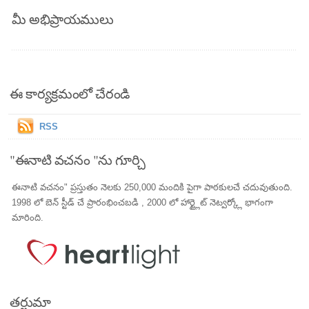
మీ అభిప్రాయములు
ఈ కార్యక్రమంలో చేరండి
RSS
"ఈనాటి వచనం "ను గూర్చి
ఈనాటి వచనం" ప్రస్తుతం నెలకు 250,000 మందికి పైగా పాఠకులచే చదువుతుంది.
1998 లో బెన్ స్టీడ్ చే ప్రారంభించబడి , 2000 లో హార్ట్లైట్ నెట్వర్క్లో భాగంగా
మారింది.
తర్జుమా