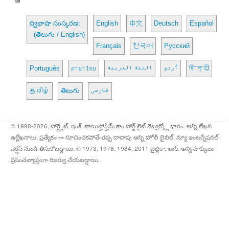
ద్విభాషా సంస్కరణ:
English
中文
Deutsch
Español
(తెలుగు / English)
Français
한국어
Русский
Português
ภาษาไทย
اللغة العربية
اُردو
हिन्दी
தமிழ்
తెలుగు
فارسی
© 1998-2026, హార్ట్లైట్, ఇంక్. వాయిస్హోఫ్హీమ్.కాం హార్ట్ లైట్ నెట్వర్క్లో భాగం. అన్ని లేఖన
ఉల్లేఖనాలు, ప్రత్యేకం గా సూచించకపోతే తప్ప దాదాపు అన్ని హోలీ బైబిల్, న్యూ ఇంటర్నేషనల్
వెర్షన్ నుండి తీసుకోబడ్డాయి. © 1973, 1978, 1984, 2011 బైబ్లికా, ఇంక్. అన్ని హక్కులు
ప్రపంచవ్యాప్తంగా రిజర్వు చేయబడ్డాయి.