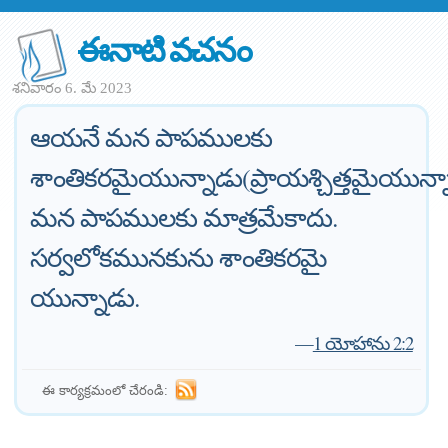
ఈనాటి వచనం
శనివారం 6. మే 2023
ఆయనే మన పాపములకు
శాంతికరమైయున్నాడు(ప్రాయశ్చిత్తమైయున్న
మన పాపములకు మాత్రమేకాదు.
సర్వలోకమునకును శాంతికరమై
యున్నాడు.
—
1 యోహాను 2:2
ఈ కార్యక్రమంలో చేరండి: