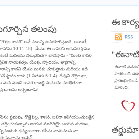
ఈ కార్య
గూర్చిన తలంపు
RSS
గొర్రెల కాపరి" అనే పదాన్ని ఉపయోగిస్తుంది. అయితే,
; యోహాను 10:11-18). మేము ఈ కాపరిని అనుసరిస్తాము
"ఈనాటి
ంటే మనలను విలువైనదిగా భావిస్తాడు - "మంచి కాపరి
ు." దైవిక నాయకత్వం యొక్క హృదయం త్యాగాన్ని
ఈనాటి వచనం" ప
ధికారాన్ని కాదని యేసు మనకు చూపిస్తాడు మరియు ఇది
పాఠకులచే చదువు
ుకునే స్థానం కాదు (1 పేతురు 5:1-4). దేవుని గొర్రెలుగా,
ప్రారంభించబడి ,
ు మన మంచి కాపరి కాబట్టి మనలను సురక్షితంగా
మారింది.
 ప్రాణాలను అర్పించాడు!
యేసు ప్రభువు, గొఱ్ఱెపిల్ల, కాపరి, బలిగా కలిగియుండుటకైన
 నేను తగ్గించుకున్నాను.ఆయన మాదిరియై ఆయన మరణం,
తర్జుమా
 ఇచ్చినందుకు ధన్యవాదాలు.యేసు నామమున నా
పిస్తున్నాను.ఆమెన్.