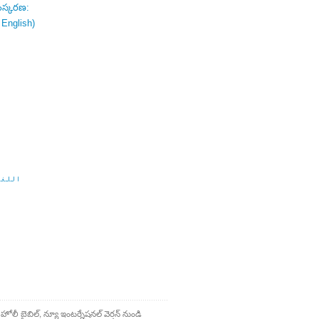
ంస్కరణ:
 English)
اللغة
 హోలీ బైబిల్, న్యూ ఇంటర్నేషనల్ వెర్షన్ నుండి