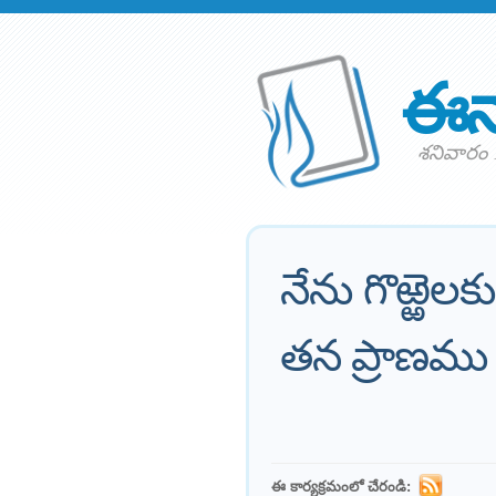
ఈన
శనివారం 
నేను గొఱ్ఱెల
తన ప్రాణము ప
ఈ కార్యక్రమంలో చేరండి: