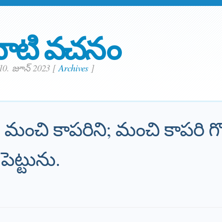
ాటి వచనం
10. జూన్ 2023
[
Archives
]
కు మంచి కాపరిని; మంచి కాపరి గొ
ెట్టును.