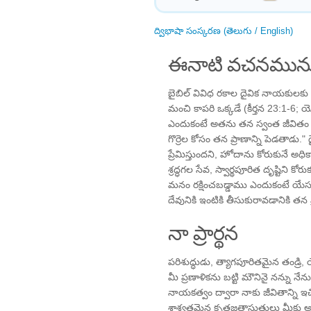
ద్విభాషా సంస్కరణ (తెలుగు / English)
ఈనాటి వచనమును
బైబిల్ వివిధ రకాల దైవిక నాయకులకు "
మంచి కాపరి ఒక్కడే (కీర్తన 23:1-6
ఎందుకంటే అతను తన స్వంత జీవితం క
గొర్రెల కోసం తన ప్రాణాన్ని పెడతాడ
ప్రేమిస్తుందని, హోదాను కోరుకునే అ
శ్రద్ధగల సేవ, స్వార్థపూరిత దృష్టిని కోర
మనం రక్షించబడ్డాము ఎందుకంటే యేస
దేవునికి ఇంటికి తీసుకురావడానికి తన
నా ప్రార్థన
పరిశుద్ధుడు, త్యాగపూరితమైన తండ్రి, 
మీ ప్రణాళికను బట్టి మౌనినై నన్ను
నాయకత్వం ద్వారా నాకు జీవితాన్ని
శాశ్వతమైన కృతజ్ఞతాస్తుతులు మీకు అర్