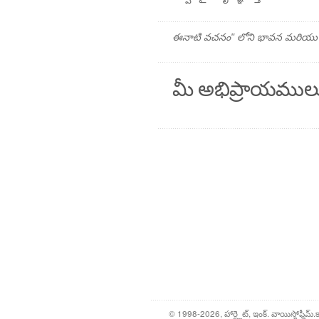
ఈనాటి వచనం" లోని భావన మరియు ప్రార
మీ అభిప్రాయముల
© 1998-2026, హార్ట్లైట్, ఇంక్. వాయిస్హోఫ్హీమ్.