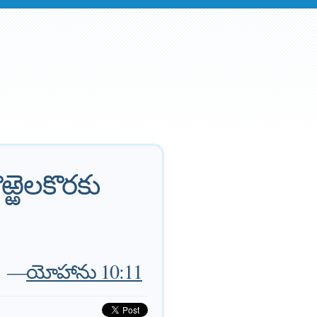
ఱ్ఱెలకొరకు
—
యోహాను 10:11