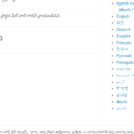
ద్విభాషా స
(తెలుగు /
్థన ఫీల్ వారే గారిచే వ్రాయబడినవి.
English
中文
Deutsch
ు
Español
Français
한국어
Русский
Português
ภาษาไทย
 العربية
اُردو
हिन्दी
தமிழ்
తెలుగు
فارسی
కాం హార్ట్ లైట్ నెట్వర్క్లో భాగం. అన్ని లేఖన ఉల్లేఖనాలు, ప్రత్యేకం గా సూచించకపోతే తప్ప దాదాపు అన్ని