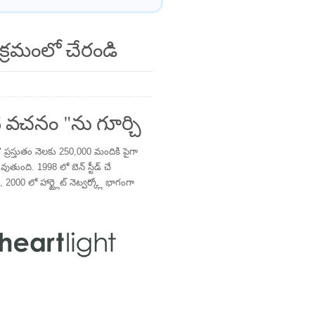
క్రమంలో చేరండి
 వచనం "ను గూర్చి
్రస్తుతం నెలకు 250,000 మందికి పైగా
తుంది. 1998 లో బెన్ స్టీడ్ చే
 2000 లో హార్ట్లైట్ నెట్వర్క్లో భాగంగా