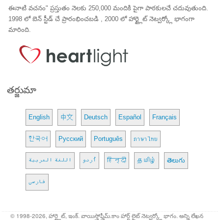
ఈనాటి వచనం" ప్రస్తుతం నెలకు 250,000 మందికి పైగా పాఠకులచే చదువుతుంది.
1998 లో బెన్ స్టీడ్ చే ప్రారంభించబడి , 2000 లో హార్ట్లైట్ నెట్వర్క్లో భాగంగా
మారింది.
తర్జుమా
English
中文
Deutsch
Español
Français
한국어
Русский
Português
ภาษาไทย
اللغة العربية
اُردو
हिन्दी
தமிழ்
తెలుగు
فارسی
© 1998-2026, హార్ట్లైట్, ఇంక్. వాయిస్హోఫ్హీమ్.కాం హార్ట్ లైట్ నెట్వర్క్లో భాగం. అన్ని లేఖన