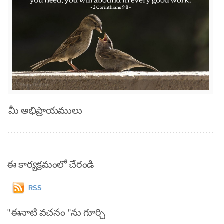
మీ అభిప్రాయములు
ఈ కార్యక్రమంలో చేరండి
RSS
"ఈనాటి వచనం "ను గూర్చి