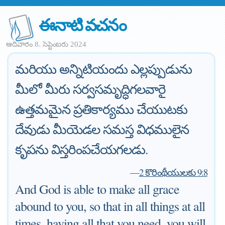
ఈనాటి వచనం
ఆదివారం 8. సెప్టెంబరు 2024
మరియు అన్నిటియందు ఎల్లప్పుడును
మీలో మీరు సర్వసమృద్ధిగలవారై
ఉత్తమమైన ప్రతికార్యము చేయుటకు
దేవుడు మీయెడల సమస్త విధములైన
కృపను విస్తరింపచేయగలడు.
—
2 కొరింథీయులకు 9:8
And God is able to make all grace
abound to you, so that in all things at all
times, having all that you need, you will