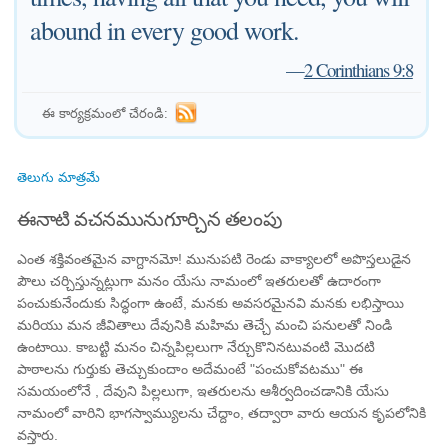
abound in every good work.
—
2 Corinthians 9:8
ఈ కార్యక్రమంలో చేరండి:
తెలుగు మాత్రమే
ఈనాటి వచనమునుగూర్చిన తలంపు
ఎంత శక్తివంతమైన వాగ్దానమో! మునుపటి రెండు వాక్యాలలో అపొస్తలుడైన
పౌలు చర్చిస్తున్నట్లుగా మనం యేసు నామంలో ఇతరులతో ఉదారంగా
పంచుకునేందుకు సిద్ధంగా ఉంటే, మనకు అవసరమైనవి మనకు లభిస్తాయి
మరియు మన జీవితాలు దేవునికి మహిమ తెచ్చే మంచి పనులతో నిండి
ఉంటాయి. కాబట్టి మనం చిన్నపిల్లలుగా నేర్చుకొనినటువంటి మొదటి
పాఠాలను గుర్తుకు తెచ్చుకుందాం అదేమంటే "పంచుకోవటము" ఈ
సమయంలోనే , దేవుని పిల్లలుగా, ఇతరులను ఆశీర్వదించడానికి యేసు
నామంలో వారిని భాగస్వామ్యులను చేద్దాం, తద్వారా వారు ఆయన కృపలోనికి
వస్తారు.