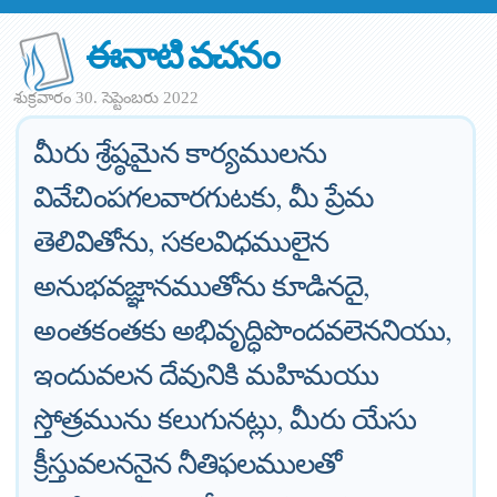
ఈనాటి వచనం
శుక్రవారం 30. సెప్టెంబరు 2022
మీరు శ్రేష్ఠమైన కార్యములను
వివేచింపగలవారగుటకు, మీ ప్రేమ
తెలివితోను, సకలవిధములైన
అనుభవజ్ఞానముతోను కూడినదై,
అంతకంతకు అభివృద్ధిపొందవలెననియు,
ఇందువలన దేవునికి మహిమయు
స్తోత్రమును కలుగునట్లు, మీరు యేసు
క్రీస్తువలననైన నీతిఫలములతో