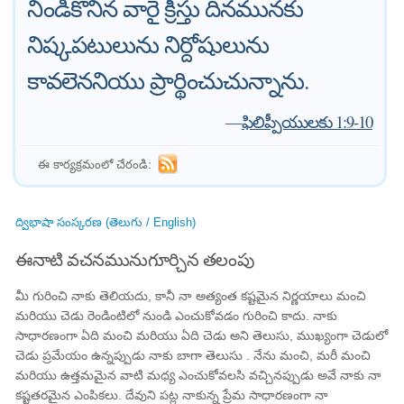
నిండికొనిన వారై క్రీస్తు దినమునకు
నిష్కపటులును నిర్దోషులును
కావలెననియు ప్రార్థించుచున్నాను.
—
ఫిలిప్పీయులకు 1:9-10
ఈ కార్యక్రమంలో చేరండి:
ద్విభాషా సంస్కరణ (తెలుగు / English)
ఈనాటి వచనమునుగూర్చిన తలంపు
మీ గురించి నాకు తెలియదు, కానీ నా అత్యంత కష్టమైన నిర్ణయాలు మంచి
మరియు చెడు రెండింటిలో నుండి ఎంచుకోవడం గురించి కాదు. నాకు
సాధారణంగా ఏది మంచి మరియు ఏది చెడు అని తెలుసు, ముఖ్యంగా చెడులో
చెడు ప్రమేయం ఉన్నప్పుడు నాకు బాగా తెలుసు . నేను మంచి, మరీ మంచి
మరియు ఉత్తమమైన వాటి మధ్య ఎంచుకోవలసి వచ్చినప్పుడు అవే నాకు నా
కష్టతరమైన ఎంపికలు. దేవుని పట్ల నాకున్న ప్రేమ సాధారణంగా నా