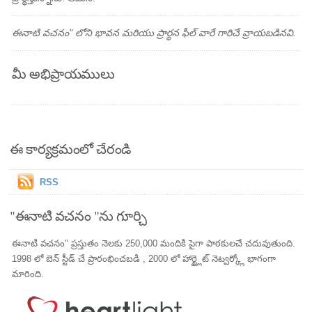
ఈనాటి వచనం" లోని భావన మరియు ప్రార్థన ఫీల్ వారే గారిచే వ్రాయబడినవి.
మీ అభిప్రాయములు
ఈ కార్యక్రమంలో చేరండి
RSS
"ఈనాటి వచనం "ను గూర్చి
ఈనాటి వచనం" ప్రస్తుతం నెలకు 250,000 మందికి పైగా పాఠకులచే చదువుతుంది.
1998 లో బెన్ స్టీడ్ చే ప్రారంభించబడి , 2000 లో హార్ట్లైట్ నెట్వర్క్లో భాగంగా
మారింది.