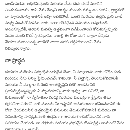
బలహీనతను అధిగమిస్తుంది మరియు నేను చెడు కంటే మంచిని
ఎంచుకుంటాను. కానీ నేను దేవుని వాక్యం ముందు నన్ను ఉంచుకుని, ప్రార్థనలో
నా హృదయాన్ని అతనికి అప్పగించకపోతే, మంచి మరియు ఉత్తమమైన వాటి
మధ్య ఎంచుకోవడము నాకు చాలా కఠినమైన సమయం అవుతుంది .
అయినప్పటికీ, ఆయన మనల్ని ఉత్తమంగా నడిపించాలని కోరుకున్నప్పుడు
మనం మంచి కొరకే స్థిరపడ్డాము కాబట్టి ఈ రోజు మన ద్వారా దేవుడు
చేయాలనుకుంటున్న వాటిలో చాలా వరకు తగ్గిపోయిందని నేను
నమ్ముతున్నాను.
నా ప్రార్థన
దయగల మరియు సర్వశక్తిమంతుడైన దేవా, నీ మార్గాలను నాకు బోధించండి
మరియు నేను నిన్ను ప్రేమించడమే కాకుండా, నీ చిత్తాన్ని తెలుసుకోవడానికి
మరియు నీ మార్గాల గురించి అంతర్దృష్టిని కలిగి ఉండటానికి
ప్రయత్నిస్తున్నప్పుడు నీ హృదయాన్ని నాకు ఇవ్వు. నా పనిలో, నా
కుటుంబంతో, నా స్నేహితుల మధ్య మరియు ముఖ్యంగా క్రీస్తును తమ
రక్షకునిగా ఎరుగని వారి ముందు మీ ఇష్టానికి అనుగుణంగా జీవించడానికి ఈ
రోజు చేయవలసిన ఉత్తమమైన పనులను తెలుసుకోవడానికి మరియు నా
సమయాన్ని సాధ్యమైనంత ఉత్తమంగా ఉపయోగించుకోవడానికి నాకు
సహాయం చేయండి. నా రక్షకుడు మరియు ప్రభువైన యేసుక్రీస్తు నామంలో నేను
ప్రార్థిస్తున్నాను. ఆమెన్.