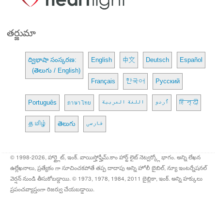
తర్జుమా
ద్విభాషా సంస్కరణ:
English
中文
Deutsch
Español
(తెలుగు / English)
Français
한국어
Русский
Português
ภาษาไทย
اللغة العربية
اُردو
हिन्दी
தமிழ்
తెలుగు
فارسی
© 1998-2026, హార్ట్లైట్, ఇంక్. వాయిస్హోఫ్హీమ్.కాం హార్ట్ లైట్ నెట్వర్క్లో భాగం. అన్ని లేఖన
ఉల్లేఖనాలు, ప్రత్యేకం గా సూచించకపోతే తప్ప దాదాపు అన్ని హోలీ బైబిల్, న్యూ ఇంటర్నేషనల్
వెర్షన్ నుండి తీసుకోబడ్డాయి. © 1973, 1978, 1984, 2011 బైబ్లికా, ఇంక్. అన్ని హక్కులు
ప్రపంచవ్యాప్తంగా రిజర్వు చేయబడ్డాయి.