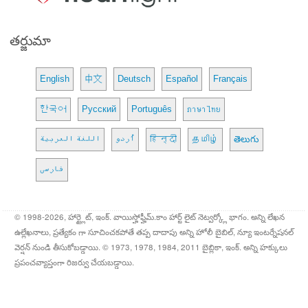
తర్జుమా
English
中文
Deutsch
Español
Français
한국어
Русский
Português
ภาษาไทย
اللغة العربية
اُردو
हिन्दी
தமிழ்
తెలుగు
فارسی
© 1998-2026, హార్ట్లైట్, ఇంక్. వాయిస్హోఫ్హీమ్.కాం హార్ట్ లైట్ నెట్వర్క్లో భాగం. అన్ని లేఖన
ఉల్లేఖనాలు, ప్రత్యేకం గా సూచించకపోతే తప్ప దాదాపు అన్ని హోలీ బైబిల్, న్యూ ఇంటర్నేషనల్
వెర్షన్ నుండి తీసుకోబడ్డాయి. © 1973, 1978, 1984, 2011 బైబ్లికా, ఇంక్. అన్ని హక్కులు
ప్రపంచవ్యాప్తంగా రిజర్వు చేయబడ్డాయి.