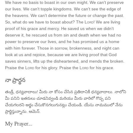
We have no basis to boast in our own might. We can't preserve
our lives. We can't topple kingdoms. We can't see the edge of
the heavens. We can't determine the future or change the past.
So, what do we have to boast about? The
Lord
! We are living
proof of his grace and mercy. He saved us when we didn't
deserve it, he rescued us from sin and death when we had no
power to preserve our lives, and he has promised us a home
with him forever. Those in sorrow, brokenness, and night can
look at us and rejoice, because we are living proof that God
saves sinners, lifts up the disheartened, and mends the broken.
Praise the
Lord
for his glory. Praise the
Lord
for his grace.
నా ప్రార్థన
తండ్రీ, ధన్యవాదాలు! మీరు నా కోసం చేసిన ప్రతిదానికీ ధన్యవాదాలు. నాలోని
మీ పనిని ఇతరులు చూడనివ్వండి మరియు మీరు వారిలో గొప్ప పని
చేయగలరని అర్థం చేసుకొనగలుగునట్లు చేయండి. యేసు నామములో నేను
ప్రార్థిస్తున్నాను. ఆమెన్.
My Prayer...