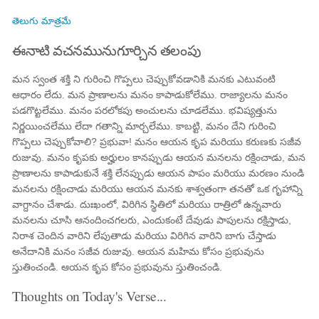
తెలుగు మాత్రమే
ఈనాటి వచనమునుగూర్చిన తలంపు
మన స్వంత శక్తి ని గురించి గొప్పలు చెప్పుకోవడానికి మనకు ఎటువంటి
ఆధారం లేదు. మన ప్రాణాలను మనం కాపాడుకోలేము. రాజ్యాలను మనం
పడగొట్టలేము. మనం పరలోకపు అంచులను చూడలేము. భవిష్యత్తును
నిర్ణయించలేము లేదా గతాన్ని మార్చలేము. కాబట్టి, మనం దేని గురించి
గొప్పలు చెప్పుకోవాలి? ప్రభువా! మనం ఆయన కృప మరియు కరుణకు సజీవ
రుజువు. మనం కృపకు అర్హులం కానప్పుడు ఆయన మనలను రక్షించాడు, మన
ప్రాణాలను కాపాడుకునే శక్తి లేనప్పుడు ఆయన పాపం మరియు మరణం నుండి
మనలను రక్షించాడు మరియు ఆయన మనకు శాశ్వతంగా తనతో ఒక గృహాన్ని
వాగ్దానం చేశాడు. దుఃఖంలో, విరిగిన స్థితిలో మరియు రాత్రిలో ఉన్నవారు
మనలను చూసి ఆనందించగలరు, ఎందుకంటే దేవుడు పాపులను రక్షిస్తాడు,
నిరాశ చెందిన వారిని లేపుతాడు మరియు విరిగిన వారిని బాగు చేస్తాడు
అనేదానికి మనం సజీవ రుజువు. ఆయన మహిమ కోసం ప్రభువును
స్తుతించండి. ఆయన కృప కోసం ప్రభువును స్తుతించండి.
Thoughts on Today's Verse...