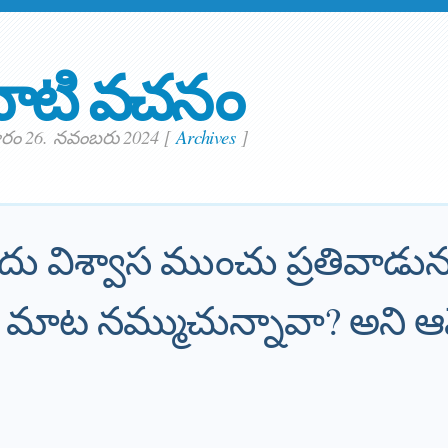
ాటి వచనం
ం 26. నవంబరు 2024
[
Archives
]
దు విశ్వాస ముంచు ప్రతివాడును
 మాట నమ్ముచున్నావా? అని 