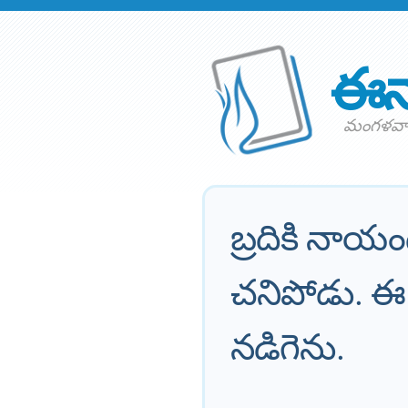
ఈన
మంగళవార
బ్రదికి నాయం
చనిపోడు. ఈ
నడిగెను.