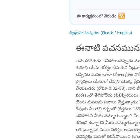
ఈ కార్యక్రమంలో చేరండి:
ద్విభాషా సంస్కరణ (తెలుగు / English)
ఈనాటి వచనమును
ఆమె సోదరుడు చనిపోయినప్పుడు మార
గురించి యేసు జోక్యం చేసుకుని ఏదైనా
చెప్పినది మనం చాలా రోజుల క్రితం నొక
క్రైస్తవులు యేసులో దేవుని యొక్క ప్
చేయబడరు (రోమా ​​​​8:32-39). వా
మరణంతో తెగిపోలేదు (ఫిలిప్పీయులు 1
యేసు మనలను సవాలు చేస్తున్నాడు: "జీ
దేవుడు మీ తల్లి గర్భంలో (కీర్తనలు 
చనిపోదని మీరు నమ్ముతున్నారా? మీ భ
జీవించి ఉన్నారని మీరు నమ్ముతున్నా
ఆశిస్తున్నాను! మనం నిత్యం, అమరత
భవిష్యత్తు మనతో కలిసిపోయింది (కొలస్