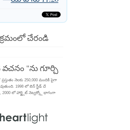
క్రమంలో చేరండి
 వచనం "ను గూర్చి
్రస్తుతం నెలకు 250,000 మందికి పైగా
తుంది. 1998 లో బెన్ స్టీడ్ చే
 2000 లో హార్ట్లైట్ నెట్వర్క్లో భాగంగా