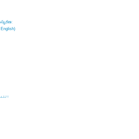
ంస్కరణ:
 English)
اللغة