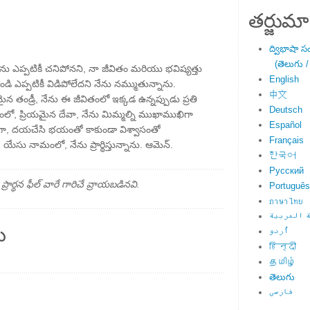
తర్జుమా
ద్విభాషా స
(తెలుగు /
ేను ఎప్పటికీ చనిపోనని, నా జీవితం మరియు భవిష్యత్తు
English
ి ఎప్పటికీ విడిపోలేదని నేను నమ్ముతున్నాను.
中文
ైన తండ్రీ, నేను ఈ జీవితంలో ఇక్కడ ఉన్నప్పుడు ప్రతి
Deutsch
లో, ప్రియమైన దేవా, నేను మిమ్మల్ని ముఖాముఖిగా
Español
గా, దయచేసి భయంతో కాకుండా విశ్వాసంతో
Français
సు నామంలో, నేను ప్రార్థిస్తున్నాను. ఆమెన్.
한국어
Русский
్థన ఫీల్ వారే గారిచే వ్రాయబడినవి.
Português
ภาษาไทย
 العربية
ు
اُردو
हिन्दी
தமிழ்
తెలుగు
فارسی