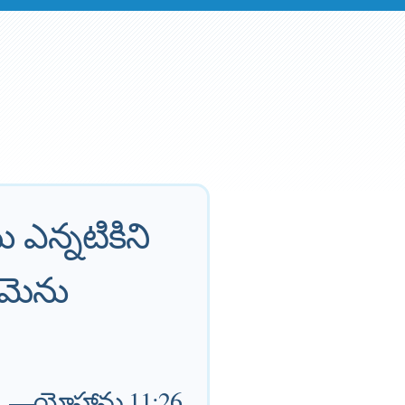
 ఎన్నటికిని
ఆమెను
—
యోహాను 11:26