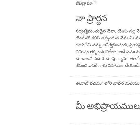
జీవిద్దామా ?
నా ప్రార్థన
సర్వశక్తిమంతుడైన దేవా, యేసు వల్ల న
యేసుతో కలిసి ఉన్నందున నేను మీ నుండ
దయచేసి నన్ను ఆశీర్వదించండి, ప్రియమ
నిమిషం లెక్కించగలిగేలా. అదే సమయం
చూడాలని ఎదురుచూస్తున్నాను. ఈలో
జీవించడానికి నాకు సహాయం చేయండి. యే
ఈనాటి వచనం" లోని భావన మరియు ప్రార
మీ అభిప్రాయముల