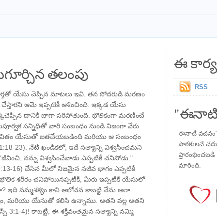
ఈ కార్య
గూర్చిన తలంపు
RSS
్తతో యేసు చెప్పిన మాటలు ఇవి. తన సోదరుడి మరణం
 చేస్తారని ఆమె ఇప్పటికీ ఆశించింది. ఇక్కడ యేసు
"ఈనాటి
్కిచెప్పిన దానికి బాగా సరిపోతుంది. భౌతికంగా మరణించే
రేమపూర్వక సన్నిధితో వారి సంబంధం నుండి నిజంగా వేరు
ఈనాటి వచనం" ప
రి జీవితం యేసుతో జతచేయబడింది మరియు ఆ సంబంధం
పాఠకులచే చదువు
:18-23). నేటి ఖండికలో, ఇదే సత్యాన్ని విశ్వసించమని
ప్రారంభించబడి ,
వించి, నన్ను విశ్వసించేవాడు ఎప్పటికీ చనిపోడు."
మారింది.
139:13-16) చేసిన మీలో నిజమైన సజీవ భాగం ఎప్పటికీ
ౌతిక శరీరం చనిపోయినప్పటికీ, మీరు ఇప్పటికీ యేసులో
రా? ఇది నమ్మశక్యం కాని ఆలోచన కాబట్టి నేను అలా
్వం, మరియు యేసుతో కలిసి ఉన్నాము. అతని వల్ల అతని
సీ 3:1-4)! కాబట్టి, ఈ శక్తివంతమైన సత్యాన్ని నమ్మి