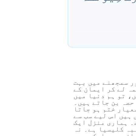
ر سمجھنے میں بہت
ہ لے کر ایمان کے
، تو ہم دنیا میں
حصہ بن جاتے ہیں۔
عیار ختم ہو جاتا
 ہیں اس لیے سب سے
۔ ہماری منزل ایک
بہ کلیسیا ہے۔ نہ
ازے۔ ہم ایک ہیں۔