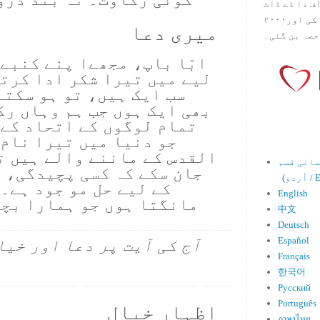
س آف دا ڈے ڈاٹ
کام ۱۹۹۸ میں بین سٹیڈ نے شروع کی اور۲۰۰۰
میری دعا
حصہ بن گئی۔
ابّا باپ، مجھےا پنے کنبے
لیے میں تیرا شکر ادا کرتا
سب ایک ہیں، تو ہو سکتا
بھی ایک ہوں جب ہم وہاں رک
تمام لوگوں کے اتحاد کے 
جو دنیا میں تیرا نام 
القدس کے ماننے والے ہیں ت
جان سکے کہ کسی پچیدگی، 
Engl)
کے لیے حل مو جود ہے۔
English
مانگتا ہوں جو ہمارا بچا
中文
Deutsch
Español
آج کی آیت پر دعا اور خیا
Français
한국어
Русский
Português
اظہارِ خیال
ภาษาไทย