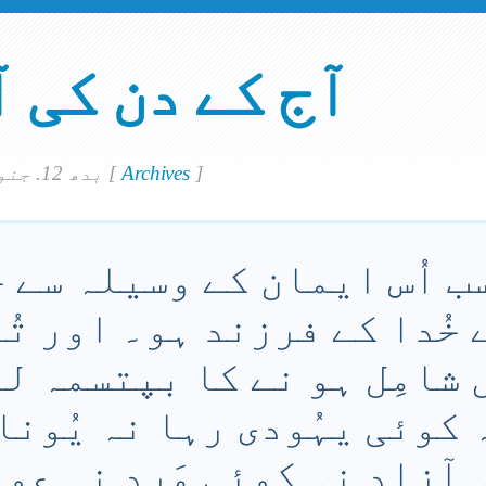
آج کے دن کی 
]
Archives
[
بدھ 12. جنوري 2022
 سب اُس ایمان کے وسیلہ سے ج
 خُدا کے فرزند ہو۔ اور تُ
 شامِل ہو نے کا بپتسمہ لی
 کوئی یہُودی رہا نہ یُونا
ہ آزاد نہ کوئی مَرد نہ عور