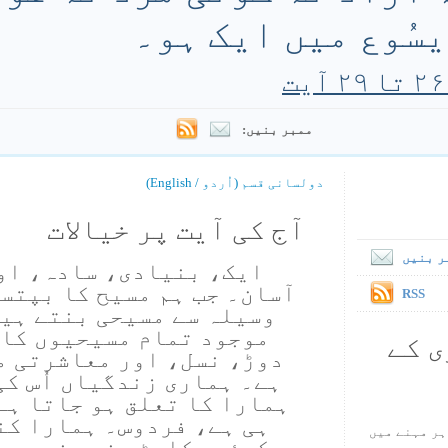
 یسُوع میں ایک ہو۔
ممبر بنیں:
دولسانی قسم (اُردو / English)
آج کی آیت پر خیالات
ر بنیں
ایک، بنیادی، سادہ، او
آسان۔ جب ہم مسیح کا بپتسم
RSS
وسیلہ سے مسیحی بنتے ہیں
موجود تمام مسیحیوں کا 
ی کے
دوڑ، نسل، اور معاشرتی م
ہے۔ ہماری زندگیاں اُس کی
ہمارا کا تعلق ہو جاتا ہے
ہی ہے، فردوس۔ ہمارا کن
ہر مہنے میں
کوئی رکاوٹ۔ نہ بند درو