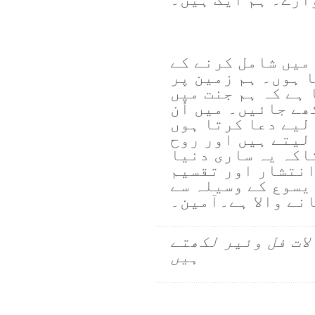
 میں شامل کرنے کے
 ہوں۔ ہم زمین پر
 ہے کہ ہم جنت میں
ھے جائیں۔ میں اُن
لیے دعا کرتا ہوں
لیتے ہیں اور روح
اکہ یہ ساری دنیا
انتشار اور تقسیم
 یسوع کے وسیلہ سے
نے والا ہے۔آمین۔
لات فل وئیر لکھتے
ہیں