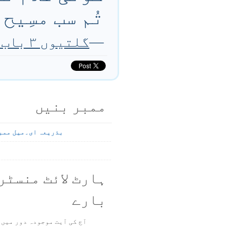
تُم سب مسِیح
—
گلتیوں ۳ باب ۲۶ تا ۲۹ آیت
ممبر بنیں
بذریعہ ای۔میل ممب
ہارٹ لائٹ منسٹر
بارے
آج کی آیت موجودہ دور میں 