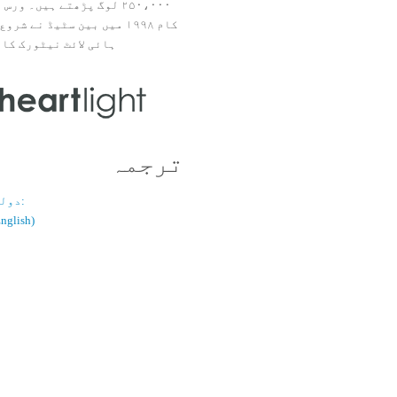
۲۵۰،۰۰۰ لوگ پڑھتے ہیں۔ ور
ہائی لائٹ نیٹورک کا 
ترجمہ
دولسانی قسم:
(اُردو / ish