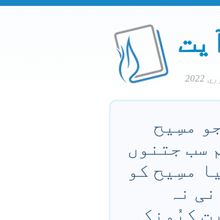
آیت
و مسِیح
م سب جتنوں
ا مسِیح کو
نی نہ
ت کِیُونکہ