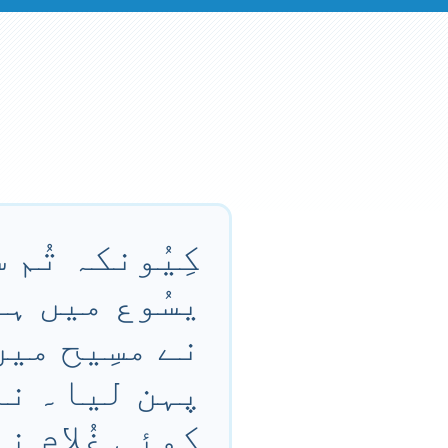
کِیُونکہ تُم
یسُوع میں ہے
نے مسِیح میں
پہن لیا۔ نہ
کوئی غُلام ن