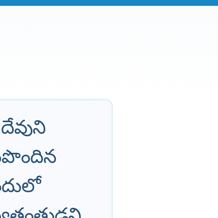
దేవుని
ముపొందిన
ఇందులో
్వతంత్రుడని