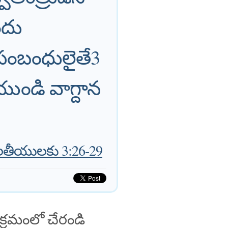
నందు
 సంబంధులైతే3
ండి వాగ్దాన
తీయులకు 3:26-29
క్రమంలో చేరండి