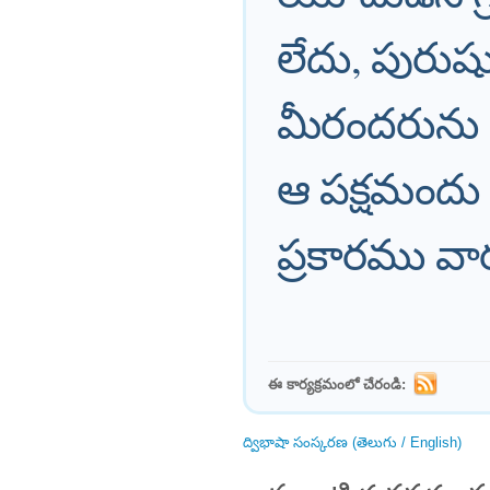
లేదు, పురుషుడ
మీరందరును ఏ
ఆ పక్షమందు
ప్రకారము వా
ఈ కార్యక్రమంలో చేరండి:
ద్విభాషా సంస్కరణ (తెలుగు / English)