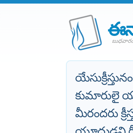
ఈన
బుధవారం
యేసుక్రీస్త
కుమారులై యున్
మీరందరు క్రీ
యూదుడని గ్రీ