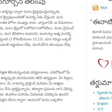
గూర్చిన తలంపు
RSS
న బాప్తిస్మం ద్వారా మనం క్రైస్తవులమైనప్పుడు,
తర క్రైస్తవులందరితో మనల్ని ఏకం చేస్తుంది. మన
"ఈనాటి
ాజిక హోదా ముఖ్యం కాదు. వాస్తవానికి, ఆ విషయాలు
వు. మనం క్రీస్తులో సహోదర సహోదరీలం, మనం ప్రేమించే
ఈనాటి వచనం" ప
్నాము. మన జీవితాలు ఆయనవి, అందువల్ల ఆత్మ మనల్ని
పాఠకులచే చదువు
తుంది (1 కొరింథీయులు 12:13). మన గమ్యం ఒక్కటే:
ప్రారంభించబడి ,
టి అడ్డంకులు లేవు. మూసివేసిన తలుపులు లేవు.
మారింది.
ి దత్తత తీసుకున్నందుకు ధన్యవాదాలు. పరలోకంలో మీ
్నప్పుడు మనమందరం కలిసి ఉన్నట్లుగా, మీ పిల్లలు,
తర్జుమా
ం. మీ నామాన్ని ప్రార్థించే మరియు మీ ఆత్మను
ను ప్రార్థిస్తున్నాను, తద్వారా ప్రపంచం దాని విభిన్న
ద్విభాషా స
ర్షణ, కలహాలు మరియు విభజనకు పరిష్కారం ఉందని
(తెలుగు /
్షకుడైన యేసు ద్వారా, ఆయనలో మనం ఒక్కటిగా
English
.
中文