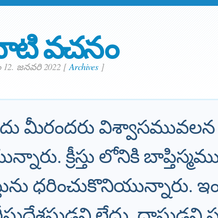
ాటి వచనం
 12. జనవరి 2022
[
Archives
]
ునందు మీరందరు విశ్వాసమువలన 
నారు. క్రీస్తు లోనికి బాప్తిస్మ
స్తును ధరించుకొనియున్నారు. 
సుదేశస్థుడని లేదు, దాసుడని స