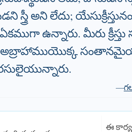
ని స్త్రీ అని లేదు; యేసుక్రీస్తు
కముగా ఉన్నారు. మీరు క్రీస్తు
 అబ్రాహాముయొక్క సంతానమైయు
రసులైయున్నారు.
—
గల
ఈ కార్య