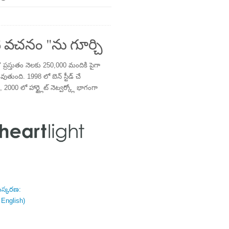
 వచనం "ను గూర్చి
్రస్తుతం నెలకు 250,000 మందికి పైగా
తుంది. 1998 లో బెన్ స్టీడ్ చే
 2000 లో హార్ట్లైట్ నెట్వర్క్లో భాగంగా
ంస్కరణ:
 English)