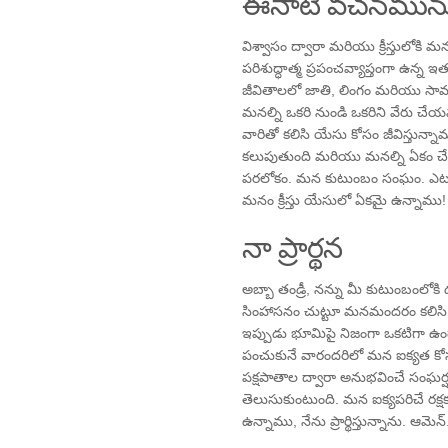
ఈనాటి వచనమును
విశ్వాసం ద్వారా మరియు క్రీస్తులోకి మ
పరిశుద్ధాత్మ ప్రపంచవ్యాప్తంగా ఉన్న ఇ
జీవితాలలో జాతి, లింగం మరియు సామ
మనల్ని ఒకరి నుండి ఒకరిని వేరు చేయ
వారితో కలిసి యేసు కోసం జీవిస్తున
కలుపుతుంది మరియు మనల్ని ఏకం చేస్
పరలోకం. మన కుటుంబం సంఘం. ఎటువం
మనం క్రీస్తు యేసులో ఏకమై ఉన్నాము!
నా ప్రార్థన
అబ్బా తండ్రీ, నన్ను మీ కుటుంబంలోక
సింహాసనం చుట్టూ మనమందరం కలిసి ఉన
ఇప్పుడు భూమిపై నిజంగా ఒకటిగా ఉందా
పంచుకునే వారందరిలో మన ఐక్యత కోసం నే
పక్షపాతాల ద్వారా అనుభవించే సంఘ
తెలుసుకుంటుంది. మన ఐక్యపరిచే రక
ఉన్నాము, నేను ప్రార్థిస్తున్నాను. ఆమెన్