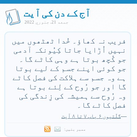
آج کے دن کی آیت
جمعه 21. جنوري 2022
فریب نہ کھاؤ۔ خُدا ٹھٹھوں میں
نہیں اُڑایا جاتا کِیُونکہ آدمی
جو کُچھ بوتا ہے وہی کاٹے گا۔
جو کوئی اپنے جسم کے لیے بوتا
ہے وہ جسم سے ہلاکت کی فصل کاٹے
گا اور جو رُوح کے لِئے بوتا ہے
وہ رُوح سے ہمیشہ کی زِندگی کی
فصل کاٹے گا۔
—
گلّتیوں ۶ باب ۷ تا ۸ آیت
ممبر بنیں: