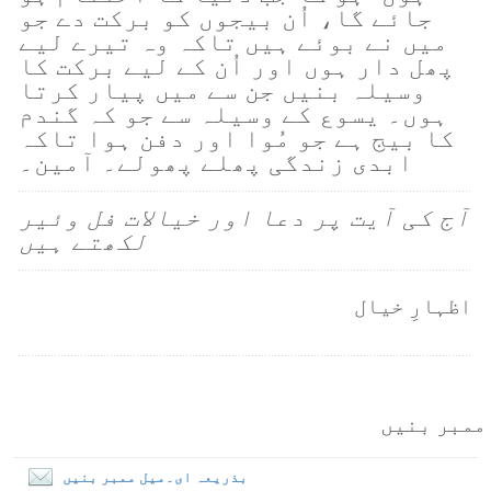
جائے گا، اُن بیجوں کو برکت دے جو
میں نے بوئے ہیں تاکہ وہ تیرے لیے
پھل دار ہوں اور اُن کے لیے برکت کا
وسیلہ بنیں جن سے میں پیار کرتا
ہوں۔ یسوع کے وسیلہ سے جو کہ گندم
کا بیج ہے جو مُوا اور دفن ہوا تاکہ
ابدی زندگی پھلے پھولے۔ آمین۔
آج کی آیت پر دعا اور خیالات فل وئیر
لکھتے ہیں
اظہارِ خیال
ممبر بنیں
بذریعہ ای۔میل ممبر بنیں