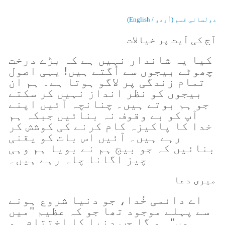
دولسانی قسم (اُردو / English)
آج کی آیت پر خیالات
کیا یہ شاندار نہیں ہے کہ بڑے درخت
چھوٹے بیجوں سے اُگتے ہیں! یہی اصول
تمام زندگی پر لاگو ہوتا ہے۔ ہم ان
بیجوں کو نظر انداز نہیں کر سکتے
جو ہم بوتے ہیں۔ چنانچہ آئیں اپنے
آپ کو بے وقوف نہ بنائیں جبکہ ہم
خدا کا پاکیزہ کام کرنے کی کوشش کر
رہے ہیں۔ آئیں اس بات کو یقنی
بنائیں کہ جو بیج ہم نے بویا ہم وہی
چیز اگانا چاہ رہے ہیں۔
میری دعا
اے دائمی خُدا، جو دنیا شروع ہونے
سے پہلے موجود تھا جو کہ عظیم "میں
ہوں" ہو گا جب دنیا کا اختتام ہو