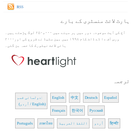
RSS
ہارٹ لائٹ منسٹری کے بارے
آج کی آیت موجودہ دور میں ہر مہنے میں ۲۵۰،۰۰۰ لوگ پڑھتے ہیں۔
ورس آف دا ڈے ڈاٹ کام ۱۹۹۸ میں بین سٹیڈ نے شروع کی اور۲۰۰۰
ہائی لائٹ نیٹورک کا حصہ بن گئی۔
ترجمہ
Español
Deutsch
中文
English
دولسانی قسم:
(اُردو / English)
Français
한국어
Русский
हिन्दी
اُردو
اللغة العربية
ภาษาไทย
Português