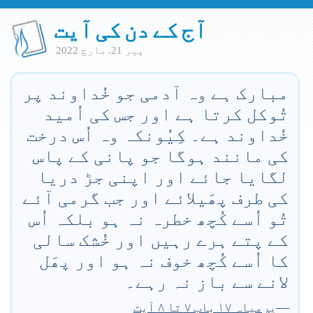
آج کے دن کی آیت
پير 21. مارچ 2022
مبارک ہے وہ آدمی جو خُداوند پر
تُوکل کرتا ہے اور جس کی اُمید
خُداوند ہے۔ کِیُونکہ وہ اُس درخت
کی مانند ہوگا جو پانی کے پاس
لگایا جائے اور اپنی جڑ دریا
کی طرف پھَیلائے اور جب گرمی آئے
تُو اُسے کُچھ خطرہ نہ ہو بلکہ اُس
کے پتے ہرے رہیں اور خُشک سالی
کا اُسے کُچھ خوف نہ ہو اور پھَل
لانے سے باز نہ رہے۔
—
یرمیاہ ۱۷ باب ۷ تا ۸ آیت