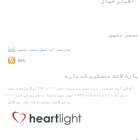
اظہارِ خیال
ممبر بنیں
بذریعہ ای۔میل ممبر بنیں
RSS
ہارٹ لائٹ منسٹری کے بارے
آج کی آیت موجودہ دور میں ہر مہنے میں ۲۵۰،۰۰۰ لوگ پڑھتے ہیں۔
ورس آف دا ڈے ڈاٹ کام ۱۹۹۸ میں بین سٹیڈ نے شروع کی اور۲۰۰۰
ہائی لائٹ نیٹورک کا حصہ بن گئی۔
ترجمہ