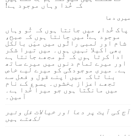
کہ خُدا وہاں موجود ہے!
میری دعا
پاک خُدا، میں جانتا ہوں کہ تُو وہاں
موجود ہے! میں جانتا ہوں کہ صبح،
شام اور لمبی راتُوں میں میَں بالکل
بھی اکیلا نہیں ہوں۔ میں تیرا شکر
ادا کرتا ہوں کہ تُو مجھے جانتا ہے
اور میرے تمام دنوں میں میرے ساتھ
ہے۔ میری موجودگی کو میرے لیے خاص
بنا تاکہ میں اپنے قول و فعل سے
تجھے اعزاز بخشوں۔ یسوع کے نام
میں مانگتا ہوں جو میرا خُدا ہے۔
آمین۔
آج کی آیت پر دعا اور خیالات فل وئیر
لکھتے ہیں