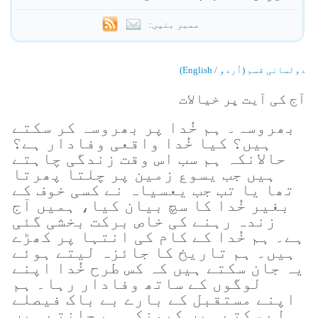
ممبر بنیں:
دولسانی قسم (اُردو / English)
آج کی آیت پر خیالات
بھروسہ۔ ہم خُدا پر بھروسہ کر سکتے
ہیں؟ کیا خُدا واقعی وفادار ہے؟
حالانکہ ہم سب اس وقت زندگی چاہتے
ہیں جب یسوع زمین پر چلتا پھرتا
تھا یا تب جب یعسیاہ نے کسی خوف کے
بغیر خُدا کا سچ بیان کیا، ہمیں آج
زندہ رہنے کی خاص برکت بخشی گئی
ہے۔ ہم خُدا کے کام کی انتہا پر کھڑے
ہیں۔ ہم تاریخ کا جائزہ لیتے ہوئے
یہ جان سکتے ہیں کہ کس طرح خُدا اپنے
لوگوں کے ساتھ وفادار رہا۔ ہم
اپنے مستقبل کے بارے بے باک فیصلے
لے سکتے ہیں کیونکہ ہم جانتے ہیں