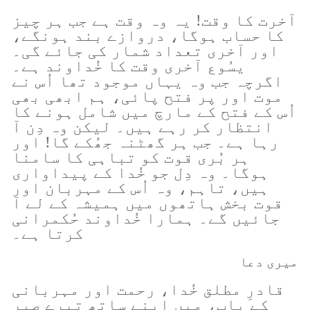
آخرت کا وقت! یہ وہ وقت ہے جب ہر چیز
کا حساب ہوگا، دروازے بند ہونگے،
اور آخری تعداد شمار کی جائے گی۔
یسُوع آخری وقت کا خُداوند ہے۔
اگرچہ جب وہ یہاں موجود تھا اُس نے
موت اور پر فتح پائی، ہم ابھی بھی
اُس کے فتح کے مارچ میں شامل ہونے کا
انتظار کر رہے ہیں۔ لیکن وہ دِن آ
رہا ہے۔ جب ہر گھٹنہ جھُکے گا! اور
ہر بُری قوت کو تباہی کا سامنا
ہوگا۔ وہ دِل جو خُدا کے پیداواری
ہیں، تاہم، وہ اُس کے مہربان اور
قوت بخش ہاتھوں میں ہمیشہ کے لے آ
جائیں گے۔ ہمارا خُداوند حُکمرانی
کرتا ہے۔
میری دعا
قادرِ مطلق خُدا، رحمت اور مہربانی
کے باپ، میں اپنے ساتھ تیرے صبر