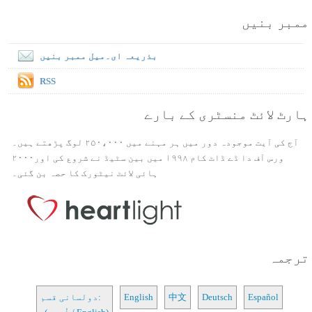
ممبر بنیں
بذریعہ ای۔میل ممبر بنیں
RSS
ہارٹ لائٹ منسٹری کے بارے
آج کی آیت موجودہ دور میں ہر مہنے میں ۲۵۰،۰۰۰ لوگ پڑھتے ہیں۔
ورس آف دا ڈے ڈاٹ کام ۱۹۹۸ میں بین سٹیڈ نے شروع کی اور۲۰۰۰
ہائی لائٹ نیٹورک کا حصہ بن گئی۔
ترجمہ
Español
Deutsch
中文
English
دولسانی قسم: