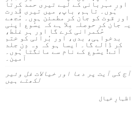
اور مہربانی کے لیے تیری حمد کرتا
ہُوں۔ تاہم، باپ، میں تیری قُدرت
اور قوت کو جان کر مطمئن ہوں۔ مُجھے
یہ جان کر حوصلہ مِلا ہے کہ یسُوع اپنی
حُکمرانی کرے گا اور ہر غلط،
بدخواہی، بدی، اور بُرائی کو ختم
کر ڈالے گا۔ ایسا ہو کہ وہ دِن جلد
آئے! یسُوع کے نام سے مانگتا ہُوں۔
آمین۔
آج کی آیت پر دعا اور خیالات فل وئیر
لکھتے ہیں
اظہارِ خیال