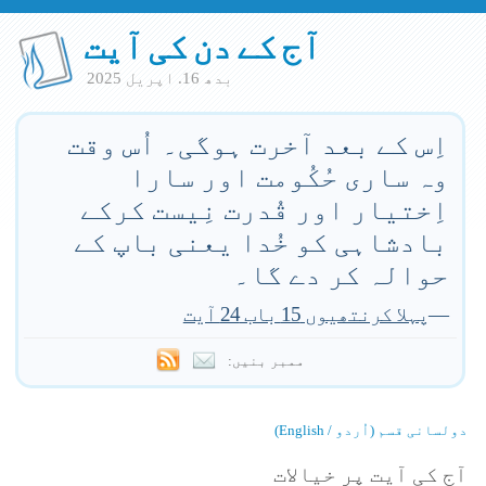
آج کے دن کی آیت
بدھ 16. اپريل 2025
اِس کے بعد آخرت ہوگی۔ اُس وقت
وہ ساری حُکُومت اور سارا
اِختیار اور قُدرت نِیست کرکے
بادشاہی کو خُدا یعنی باپ کے
حوالہ کر دے گا۔
—
پہلا کرنتھیوں 15 باب 24 آیت
ممبر بنیں:
دولسانی قسم (اُردو / English)
آج کی آیت پر خیالات