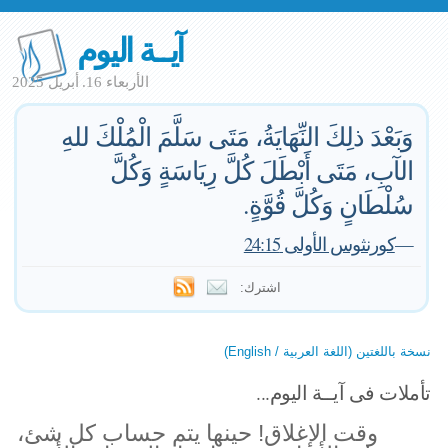
آيــة اليوم
الأربعاء 16. أبريل 2025
وَبَعْدَ ذلِكَ النِّهَايَةُ، مَتَى سَلَّمَ الْمُلْكَ للهِ
الآبِ، مَتَى أَبْطَلَ كُلَّ رِيَاسَةٍ وَكُلَّ
سُلْطَانٍ وَكُلَّ قُوَّةٍ.
—
كورنثوس الأولى 24:15
اشترك:
نسخة باللغتين (اللغة العربية / English)
تأملات فى آيــة اليوم...
وقت الإغلاق! حينها يتم حساب كل شئ،