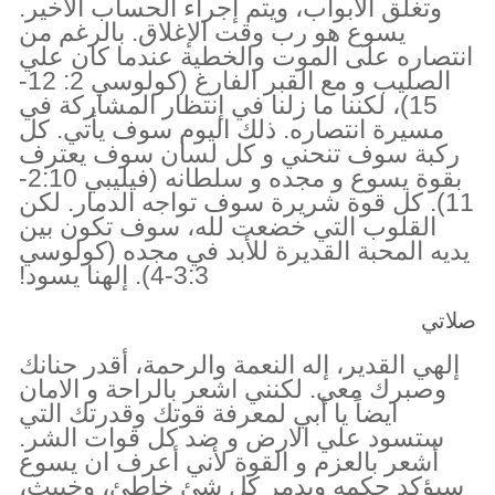
وتغلق الأبواب، ويتم إجراء الحساب الأخير.
يسوع هو رب وقت الإغلاق. بالرغم من
انتصاره على الموت والخطية عندما كان علي
الصليب و مع القبر الفارغ (كولوسي 2: 12-
15)، لكننا ما زلنا في إنتظار المشاركة في
مسيرة انتصاره. ذلك اليوم سوف يأتي. كل
ركبة سوف تنحني و كل لسان سوف يعترف
بقوة يسوع و مجده و سلطانه (فيليبي 2:10-
11). كل قوة شريرة سوف تواجه الدمار. لكن
القلوب التي خضعت لله، سوف تكون بين
يديه المحبة القديرة للأبد في مجده (كولوسي
3:3-4). إلهنا يسود!
صلاتي
إلهي القدير، إله النعمة والرحمة، أقدر حنانك
وصبرك معي. لكنني اشعر بالراحة و الامان
ايضاً يا أبي لمعرفة قوتك وقدرتك التي
ستسود علي الارض و ضد كل قوات الشر.
أشعر بالعزم و القوة لأني أعرف ان يسوع
سيؤكد حكمه ويدمر كل شئ خاطئ، وخبيث،