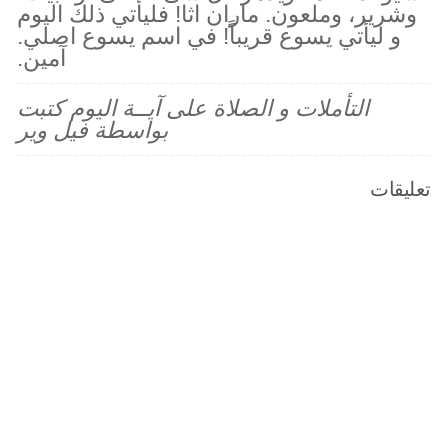
وشرير، وملعون. ماران اثا! فليأتي ذلك اليوم
و ليأتي يسوع قريباً! في اسم يسوع اصلي.
آمين.
التأملات و الصلاة على آيــة اليوم كتبت
بواسطة فيل وير
تعليقات