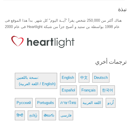
نبذة
هناك أكثر من 250,000 شخص يقرأ "آيــة اليوم" كل شهر. بدأ هذا الموقع فى
عام 1998 بواسطة بن ستيد و أصبح جزأ من شبكة Heartlight فى عام 2000
ترجمات أخري
Deutsch
中文
English
نسخة باللغتين:
(اللغة العربية / English)
Español
Français
한국어
اُردو
اللغة العربية
ภาษาไทย
Português
Русский
فارسی
తెలుగు
தமிழ்
हिन्दी