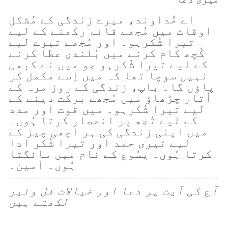
اے خُداوند، میرے زندگی کے مُشکل
اوقات میں مُجھے قائم رکھنے کے لیے
تیرا شُکرہو۔ اور مُجھے تیرے لیے
کُچھ کام کرنے میں بُلندی عطا کرنے
کے لیے تیرا شُکرہو جو میں نے کبھی
نہیں سوچا تھا کہ میں اِسے مکمل کر
پاؤں گا۔ باپ، زندگی کے روز مرہ کے
اُتار چڑھاؤ میں مُجھے برکت دینے کے
لیے تیرا شُکرہو۔ میں قوت اور مدد
کے لیے تُجھ پر انحصار کرتا ہُوں۔
میں اپنی زندگی کی ہر اچھی چیز کے
لیے تیری حمد اور تیرا شُکر ادا
کرتا ہُوں۔ یسُوع کے نام میں مانگتا
ہُوں۔ آمین۔
آج کی آیت پر دعا اور خیالات فل وئیر
لکھتے ہیں