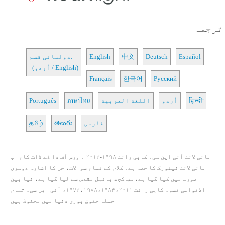
ترجمہ
Español
Deutsch
中文
English
دولسانی قسم:
(اُردو / English)
Français
한국어
Русский
हिन्दी
اُردو
اللغة العربية
ภาษาไทย
Português
فارسی
తెలుగు
தமிழ்
ہائی لائٹ آئی این سی۔ کاپی رائٹ ۱۹۹۸-۲۰۱۳ ۔ ورس آف دا ڈے ڈاٹ کام اب
ہائی لائٹ نیٹورک کا حصہ ہے۔ کلام کے تمام سوالات، جن کا اشارہ دوسری
صورت میں کیا گیا ہے، سب کچھ بائبل مقدس سے لیا گیا ہے، نیا بین
الاقوامی قسم۔ کاپی رائٹ ۱۹۷۳،۱۹۷۸،۱۹۸۴،۲۰۱۱، آئی این سی۔ تمام
جملہ حقوق پوری دنیا میں محفوظ ہیں