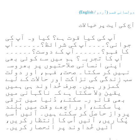
دولسانی قسم (اُردو / English)
آج کی آیت پر خیالات
آپ کی کیا قوت ہے؟ کیا وہ آپ کی
جوانی؟۔۔۔۔آپ کی شرائظ؟۔۔۔۔۔۔آپ
کا فہم؟۔۔۔۔۔۔آپ کے دوست؟۔۔۔۔۔۔
آپ کا تجربہ؟ ہم میں سے کوئی بھی
اپنی انسانی صلاحتیوں پر بھروسہ
نہیں کر سکتا۔ صحت، فہم، اور دولت
سب زندگی کی نزاکت اور حالات کے لیے
کمزور ہیں۔ صِرف خُداوند ہی ہمیں
یقین دِلا سکتا ہے کہ ناگہانی میں
بھی قائم رہ سکتے، دُنیا میں ترقی
پا سکتے، اور اچھے وقت میں بُلند
پرواز حاصل کر سکتے ہیں۔ آئیں اُسےِ
پُکاریں، آئیں اُس کا اِنتظار کریں،
آئیں خُداوند پر انحصار کریں۔
میری دعا