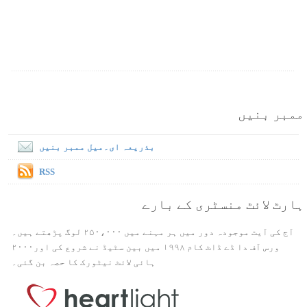
ممبر بنیں
بذریعہ ای۔میل ممبر بنیں
RSS
ہارٹ لائٹ منسٹری کے بارے
آج کی آیت موجودہ دور میں ہر مہنے میں ۲۵۰،۰۰۰ لوگ پڑھتے ہیں۔
ورس آف دا ڈے ڈاٹ کام ۱۹۹۸ میں بین سٹیڈ نے شروع کی اور۲۰۰۰
ہائی لائٹ نیٹورک کا حصہ بن گئی۔