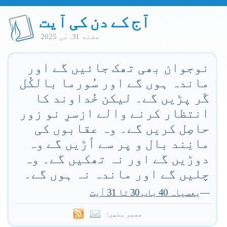
آج کے دن کی آیت
هفته 31. مٓی 2025
نوجوان بھی تھک جائیں گے اور
ماندہ ہوں گے اور سُورما بالکُل
گَر پڑیں گے۔ لیکن خُداوند کا
انتظار کرنے والے ازسرِ نو زور
حاصِل کریں گے۔ وہ عقابوں کی
مانِند بال و پر سے اُڑیں گے وہ
دوڑیں گے اور نہ تھکیں گے۔ وہ
چلیں گے اور ماندہ نہ ہوں گے۔
—
یعسیاہ 40 باب 30 تا 31 آیت
ممبر بنیں: