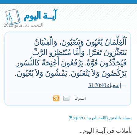
آيــة اليوم
السبت 31. مايو 2025
اَلْغِلْمَانُ يُعْيُونَ وَيَتْعَبُونَ، وَالْفِتْيَانُ
يَتَعَثَّرُونَ تَعَثُّرًا. وَأَمَّا مُنْتَظِرُو الرَّبِّ
فَيُجَدِّدُونَ قُوَّةً. يَرْفَعُونَ أَجْنِحَةً كَالنُّسُورِ.
يَرْكُضُونَ وَلاَ يَتْعَبُونَ. يَمْشُونَ وَلاَ يُعْيُونَ.
—
إشعياء 30:40-31
اشترك:
نسخة باللغتين (اللغة العربية / English)
تأملات فى آيــة اليوم...