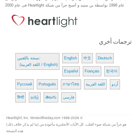
عام 1998 بواسطة بن ستيد و أصبح جزأ من شبكة Heartlight فى عام 2000
ترجمات أخري
Deutsch
中文
English
نسخة باللغتين:
(اللغة العربية / English)
Español
Français
한국어
اُردو
اللغة العربية
ภาษาไทย
Português
Русский
فارسی
తెలుగు
தமிழ்
हिन्दी
© 1998-2026 Heartlight, Inc. Verseoftheday.com
هو جزأ من شبكة ضوء القلب. كل الأيات الأنجليزية مأخوذة من (ما لم يذكر خلاف ذلك)
هذه النسخة