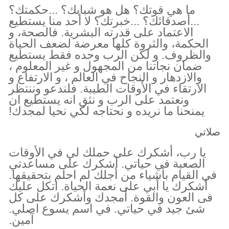
ما هي قوتك؟ هل هو شبابك؟ ...حكمتك؟
...أصدقائك؟ ...خبرتك؟ لا أحد منا يستطيع
الاعتماد على قدرته البشرية. فالصحة، و
الحكمة، والثروة كلها معرضة لضعف الحياة
والظروف. و لكن الرب وحده فقط يستطيع
ضمان نجاتنا من المجهول و غير المعلوم ،
والازدهار و النجاح في العالم ، و الارتفاع و
الارتقاء في الأوقات الطيبة. فلندعو وننتظر
ونعتمد على الرب و نثق انه يستطيع ان
يمنحنا ما نريده و نحتاجه لكي نحيا لمجدك!
صلاتي
يا رب، أشكرك على حملك لي في الأوقات
الصعبة في حياتي. أشكرك على مساعدتي
في القيام بأشياء من أجلك لم احلم بتحقيقها.
أشكرك يا أبي على نعمة الحياة. اتكل عليك
فى العون والقوة. أمجدك وأشكرك على كل
شئ جيد في حياتي. في اسم يسوع اصلي.
آمين.