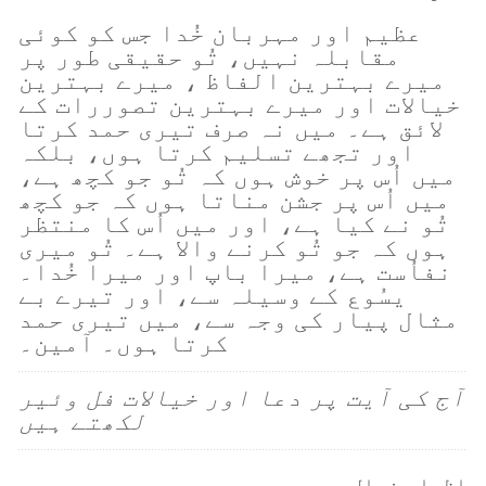
عظیم اور مہربان خُدا جس کو کوئی
مقابلہ نہیں، تُو حقیقی طور پر
میرے بہترین الفاظ ، میرے بہترین
خیالات اور میرے بہترین تصوررات کے
لائق ہے۔ میں نہ صرف تیری حمد کرتا
اور تجھے تسلیم کرتا ہوں، بلکہ
میں اُس پر خوش ہوں کہ تُو جو کچھ ہے،
میں اُس پر جشن مناتا ہوں کہ جو کچھ
تُو نے کیا ہے، اور میں اُس کا منتظر
ہوں کہ جو تُو کرنے والا ہے۔ تُو میری
نفاُست ہے، میرا باپ اور میرا خُدا۔
یسُوع کے وسیلہ سے، اور تیرے بے
مثال پیار کی وجہ سے، میں تیری حمد
کرتا ہوں۔ آمین۔
آج کی آیت پر دعا اور خیالات فل وئیر
لکھتے ہیں
اظہارِ خیال