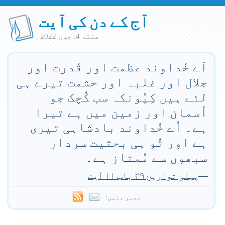
آج کے دن کی آیت
هفته 4. جون 2022
اَے خُداوند عظمت اور قُدرت اور
جلال اور غلبہ اور حشمت تیرے ہی
لئے ہیں کِیُونکہ سب کُچک جو
اُسمان اور زمین میں ہے تیرا
ہے۔ اُے خُداوند بادشاہی تیری
ہے اور تُو ہی بحثیت سردار
سبھوں سے مُمتاز ہے۔
—
پہلی تواریخ ۲۹ باب ۱۱ آیت
ممبر بنیں: