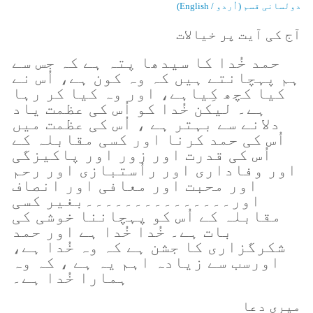
دولسانی قسم (اُردو / English)
آج کی آیت پر خیالات
حمد خُدا کا سیدھا پتہ ہے کہ جس سے
ہم پہچانتے ہیں کہ وہ کون ہے، اُس نے
کیا کچھ کِیاہے، اور وہ کیا کر رہا
ہے۔ لیکن خُدا کو اُس کی عظمت یاد
دلانے سے بہتر ہے ، اُس کی عظمت میں
اُس کی حمد کرنا اور کسی مقابلہ کے
اُس کی قدرت اور زور اور پاکیزگی
اور وفاداری اور راُستبازی اور رحم
اور محبت اور معافی اور انصاف
اور۔۔۔۔۔۔۔۔۔۔۔۔۔۔۔بغیر کسی
مقابلہ کے اُس کو پہچاننا خوشی کی
بات ہے۔ خُدا خُدا ہے اور حمد
شکرگزاری کا جشن ہے کہ وہ خُدا ہے،
اورسب سے زیادہ اہم یہ ہے ، کہ وہ
ہمارا خُدا ہے۔
میری دعا