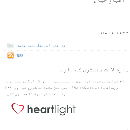
ممبر بنیں
بذریعہ ای۔میل ممبر بنیں
RSS
ہارٹ لائٹ منسٹری کے بارے
آج کی آیت موجودہ دور میں ہر مہنے میں ۲۵۰،۰۰۰ لوگ پڑھتے ہیں۔
ورس آف دا ڈے ڈاٹ کام ۱۹۹۸ میں بین سٹیڈ نے شروع کی اور۲۰۰۰
ہائی لائٹ نیٹورک کا حصہ بن گئی۔
ترجمہ