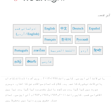
ترجمہ
Español
Deutsch
中文
English
دولسانی قسم:
(اُردو / English)
Français
한국어
Русский
हिन्दी
اُردو
اللغة العربية
ภาษาไทย
Português
فارسی
తెలుగు
தமிழ்
ہائی لائٹ آئی این سی۔ کاپی رائٹ ۱۹۹۸-۲۰۱۳ ۔ ورس آف دا ڈے ڈاٹ کام اب
ہائی لائٹ نیٹورک کا حصہ ہے۔ کلام کے تمام سوالات، جن کا اشارہ دوسری
صورت میں کیا گیا ہے، سب کچھ بائبل مقدس سے لیا گیا ہے، نیا بین
الاقوامی قسم۔ کاپی رائٹ ۱۹۷۳،۱۹۷۸،۱۹۸۴،۲۰۱۱، آئی این سی۔ تمام
جملہ حقوق پوری دنیا میں محفوظ ہیں