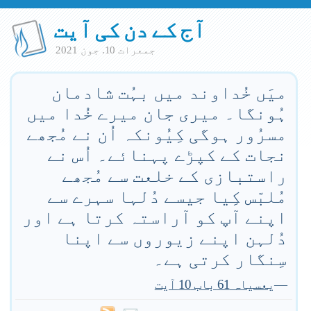
آج کے دن کی آیت
جمعرات 10. جون 2021
میَں خُداوند میں بہُت شادمان
ہُونگا۔ میری جان میرے خُدا میں
مسرُور ہوگی کِیُونکہ اُن نے مُجھے
نجات کے کپڑے پہنائے۔ اُس نے
راستبازی کے خلعت سے مُجھے
مُلبّس کِیا جیسے دُلہا سہرے سے
اپنے آپ کو آراستہ کرتا ہے اور
دُلہن اپنے زیوروں سے اپنا
سِنگار کرتی ہے۔
—
یعسیاہ 61 باب 10 آیت