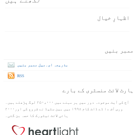
لکھتے ہیں
اظہارِ خیال
ممبر بنیں
بذریعہ ای۔میل ممبر بنیں
RSS
ہارٹ لائٹ منسٹری کے بارے
آج کی آیت موجودہ دور میں ہر مہنے میں ۲۵۰،۰۰۰ لوگ پڑھتے ہیں۔
ورس آف دا ڈے ڈاٹ کام ۱۹۹۸ میں بین سٹیڈ نے شروع کی اور۲۰۰۰
ہائی لائٹ نیٹورک کا حصہ بن گئی۔