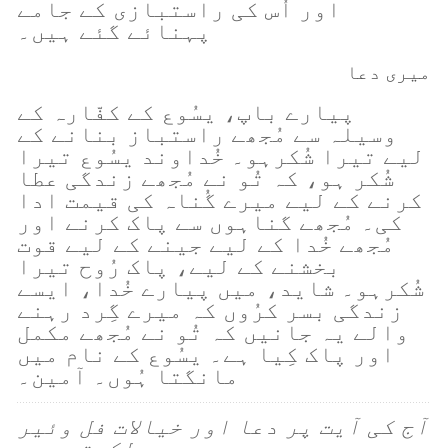
اور اُس کی راستبازی کے جامے
پہنائے گئے ہیں۔
میری دعا
پیارے باپ، یسُوع کے کفّارہ کے
وسیلہ سے مُجھے راستباز بنانے کے
لیے تیرا شُکرہو۔ خُداوند یسُوع تیرا
شُکر ہو، کہ تُو نے مُجھے زندگی عطا
کرنے کے لیے میرے گُناہ کی قیمت ادا
کی۔ مُجھے گناہوں سے پاک کرنے اور
مُجھے خُدا کے لیے جینے کے لیے قوت
بخشنے کے لیے، پاک رُوح تیرا
شُکرہو۔ شاید، میں پیارے خُدا، ایسے
زندگی بسر کرُوں کہ میرے گِرد رہنے
والے یہ جانیں کہ تُو نے مُجھے مکمل
اور پاک کِیا ہے۔ یسُوع کے نام میں
مانگتا ہُوں۔ آمین۔
آج کی آیت پر دعا اور خیالات فل وئیر