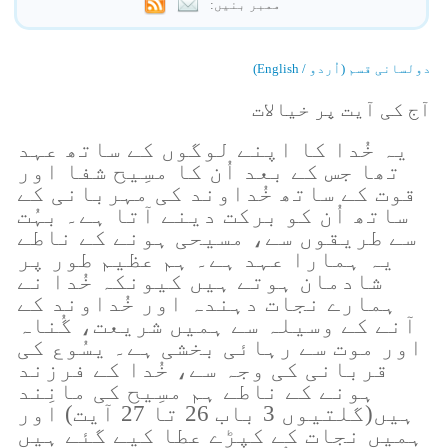
ممبر بنیں:
دولسانی قسم (اُردو / English)
آج کی آیت پر خیالات
یہ خُدا کا اپنے لوگوں کے ساتھ عہد
تھا جس کے بعد اُن کا مسِیح شفا اور
قوت کے ساتھ خُداوند کی مہربانی کے
ساتھ اُن کو برکت دینے آتا ہے۔ بہُت
سے طریقوں سے، مسیحی ہونے کے ناطے
یہ ہمارا عہد ہے۔ ہم عظیم طور پر
شادمان ہوتے ہیں کیونکہ خُدا نے
ہمارے نجات دہندہ اور خُداوند کے
آنے کے وسیلہ سے ہمیں شریعت، گُناہ
اور موت سے رہائی بخشی ہے۔ یسُوع کی
قربانی کی وجہ سے، خُدا کے فرزند
ہونے کے ناطے ہم مسِیح کی مانِند
ہیں(گلتیوں 3 باب 26 تا 27 آیت) اور
ہمیں نجات کے کپڑے عطا کیے گئے ہیں