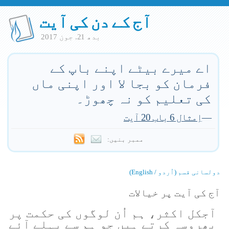
آج کے دن کی آیت
بدھ 21. جون 2017
اے میرے بیٹے اپنے باپ کے
فرمان کو بجا لا اور اپنی ماں
کی تعلیم کو نہ چھوڑ۔
—
اِمثال 6 باب 20 آیت
ممبر بنیں:
دولسانی قسم (اُردو / English)
آج کی آیت پر خیالات
آجکل اکثر، ہم اُن لوگوں کی حکمت پر
بھروسہ کرتے ہیں جو ہم سے پہلے آئے