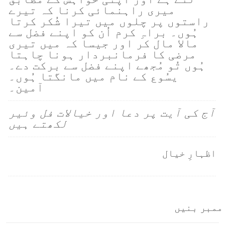
میری راہنمائی کرنا کہ تیرے
راستوں پر چلوں میں تیرا شُکر کرتا
ہُوں۔ براہِ کرم اُن کو اپنے فضل سے
مالا مال کر اور جیسا کہ میں تیری
مرضی کا فرمانبردار ہونا چاہتا
ہُوں تُو مُجھے اپنے فضل سے برکت دے۔
یسُوع کے نام میں مانگتا ہُوں۔
آمین۔
آج کی آیت پر دعا اور خیالات فل وئیر
لکھتے ہیں
اظہارِ خیال
ممبر بنیں