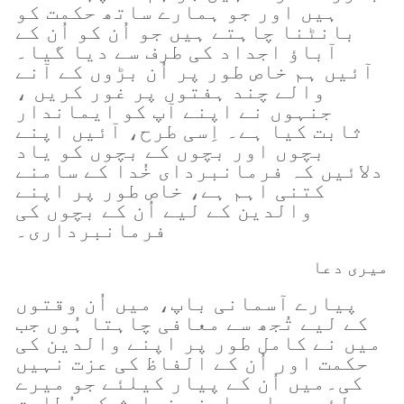
ہیں اور جو ہمارے ساتھ حکمت کو
بانٹنا چاہتے ہیں جو اُن کو اُن کے
آباؤ اجداد کی طرف سے دیا گیا۔
آئیں ہم خاص طور پر اُن بڑوں کے آنے
والے چند ہفتوں پر غور کریں ،
جنہوں نے اپنے آپ کو ایماندار
ثابت کیا ہے۔ اِسی طرح، آئیں اپنے
بچوں اور بچوں کے بچوں کو یاد
دلائیں کہ فرمانبردای خُدا کے سامنے
کتنی اہم ہے، خاص طور پر اپنے
والدین کے لیے اُن کے بچوں کی
فرمانبرداری۔
میری دعا
پیارے آسمانی باپ، میں اُن وقتوں
کے لیے تُجھ سے معافی چاہتا ہُوں جب
میں نے کامل طور پر اپنے والدین کی
حکمت اور اُن کے الفاظ کی عزت نہیں
کی۔میں اُن کے پیار کیلئے جو میرے
لئے ہے اور اپنی خواہش کے مُطابق