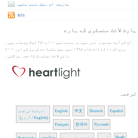
بذریعہ ای۔میل ممبر بنیں
RSS
ہارٹ لائٹ منسٹری کے بارے
آج کی آیت موجودہ دور میں ہر مہنے میں ۲۵۰،۰۰۰ لوگ پڑھتے ہیں۔
ورس آف دا ڈے ڈاٹ کام ۱۹۹۸ میں بین سٹیڈ نے شروع کی اور۲۰۰۰
ہائی لائٹ نیٹورک کا حصہ بن گئی۔
ترجمہ
Español
Deutsch
中文
English
دولسانی قسم:
(اُردو / English)
Français
한국어
Русский
हिन्दी
اُردو
اللغة العربية
ภาษาไทย
Português