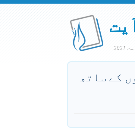
آیت
ں کے ساتھ