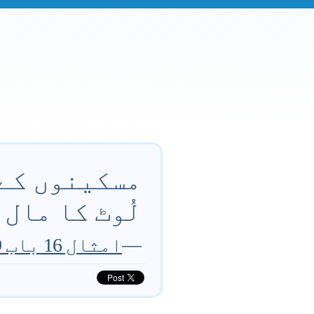
مسکینوں کے 
لُوٹ کا مال
—
امثال 16 باب 19 آیت