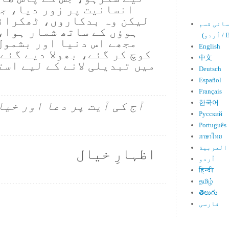
انسانیت پر زور دیا، جس
لیکن وہ بدکاروں، ٹھکرائ
ہوؤں کے ساتھ شمار ہوا،
Engl)
مجھے اس دنیا اور بشمول 
English
کوچ کر گئے، بھولا دیے گئے
中文
میں تبدیلی لانے کے لیے است
Deutsch
Español
Français
한국어
آج کی آیت پر دعا اور خیا
Русский
Português
ภาษาไทย
العربية
اظہارِ خیال
اُردو
हिन्दी
தமிழ்
తెలుగు
فارسی