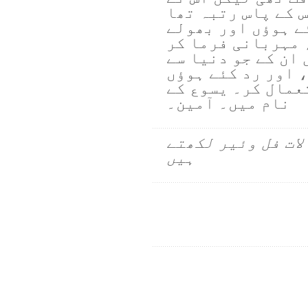
 کے پاس رتبہ تھا
ے ہوؤں اور بھولے
 مہربانی فرما کر
ان کے جو دنیا سے
، اور رد کئے ہوؤں
عمال کر۔ یسوع کے
نام میں۔ آمین۔
لات فل وئیر لکھتے
ہیں