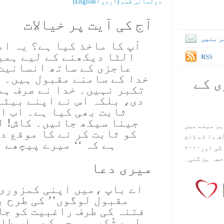
دولسانی قسم (اُردو / English)
آج کی آیت پر خیالات
ر بنیں
آپ کا ماخذ کیا ہے؟ یہ ام
الٹا دیکھنے کے لیے ہمی
RSS
عاجزی کے ساتھ انسانیت
خدا کے سامنے مقبول ہیں۔ 
ی کے
تکبر نہیں۔ خدا نے صرف ہم
دی، بلکہ اس نے اپنے بیٹے
ثابت بھی کیا ہے۔ اب ا
جینا سیکھ جائیں۔ کاش! ل
ہر مہنے میں
کو ثابت کر نے کا موقع د
س آف دا ڈے ڈاٹ
ہے کہ ‘‘ میرے پیچھے ہو 
کام ۱۹۹۸ میں بین سٹیڈ نے شروع کی اور۲۰۰۰
حصہ بن گئی۔
میری دعا
اے باپ ،میں اپنی کمزوری 
مقبول لوگوں’’ کی طرح ب
فتنہ کی طرف راغبیت کو جا
لیے شُکرہو، جس کے پاس طا