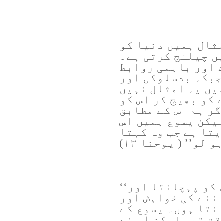
ثال ہمیں دنیا کو
ں چیلنج کرتی ہے۔
 اور باہمی روابط
جبکہ بدسلوکی اور
یں یہ امثال نہیں
 کو بھیج کر اس کو
گر ہم اس کے مطابق
یکن یسوع ہمیں اس
یتا ہے جب وہ کہتا
لو’’ ( یوحنا ۱۳)
کو پہچانتا اور‘‘
ننے کی خواہش اور
نتا ہوں۔ یسوع کے
قت تھی لیکن اس نے