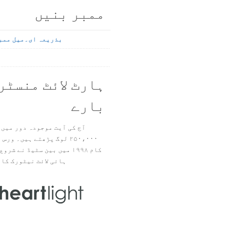
ممبر بنیں
بذریعہ ای۔میل ممب
ہارٹ لائٹ منسٹر
بارے
آج کی آیت موجودہ دور میں 
۲۵۰،۰۰۰ لوگ پڑھتے ہیں۔ ور
ہائی لائٹ نیٹورک کا 