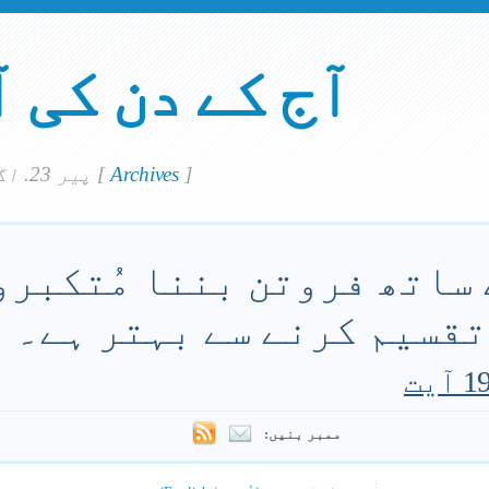
آج کے دن کی 
]
Archives
[
پير 23. اگست 2021
ساتھ فروتن بننا مُتکبرو
 تقسیم کرنے سے بہتر ہے۔
ممبر بنیں: