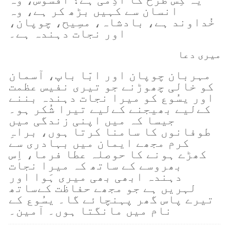
انسان سے کہیں بڑھ کر ہے، وہ
خُداوند ہے، بادشاہ، مسِیح، چوپان،
اور نجات دہندہ ہے۔
میری دعا
مہربان چوپان اور ابّا باپ، آسمان
کو خالی چھوڑنے جو تیری نفیس عظمت
اور یسُوع کو میرا نجات دہندہ بننے
کےلیے بھیجنے کےلیے تیرا شُکر ہو۔
جیسا کہ میں اپنی زندگی میں
طوفانوں کا سامنا کرتا ہوں، براہِ
کرم مجھے ایمان میں بہادری سے
کھڑے ہونے کا حوصلہ عطا فرما، اِس
بھروسے کے ساتھ کہ میرا نجات
دہندہ ابھی بھی میری ہَوا اور
لہریں ہے جو مجھے حفاظت کےساتھ
تیرے پاس گھر پہنچائے گا۔ یسُوع کے
نام میں مانگتا ہوں۔ آمین۔