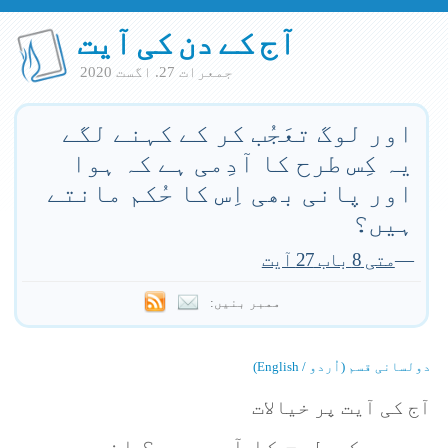
آج کے دن کی آیت
جمعرات 27. اگست 2020
اور لوگ تعَجُب کر کے کہنے لگے
یہ کِس طرح کا آدِمی ہے کہ ہوا
اور پانی بھی اِس کا حُکم مانتے
ہیں؟
—
متی 8 باب 27 آیت
ممبر بنیں:
دولسانی قسم (اُردو / English)
آج کی آیت پر خیالات
یہ کِس طرح کا آدِمی ہے؟ افسوس، وہ