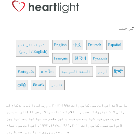
ترجمہ
Español
Deutsch
中文
English
دولسانی قسم:
(اُردو / English)
Français
한국어
Русский
हिन्दी
اُردو
اللغة العربية
ภาษาไทย
Português
فارسی
తెలుగు
தமிழ்
ہائی لائٹ آئی این سی۔ کاپی رائٹ ۱۹۹۸-۲۰۱۳ ۔ ورس آف دا ڈے ڈاٹ کام اب
ہائی لائٹ نیٹورک کا حصہ ہے۔ کلام کے تمام سوالات، جن کا اشارہ دوسری
صورت میں کیا گیا ہے، سب کچھ بائبل مقدس سے لیا گیا ہے، نیا بین
الاقوامی قسم۔ کاپی رائٹ ۱۹۷۳،۱۹۷۸،۱۹۸۴،۲۰۱۱، آئی این سی۔ تمام
جملہ حقوق پوری دنیا میں محفوظ ہیں