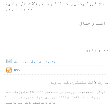
آج کی آیت پر دعا اور خیالات فل وئیر
لکھتے ہیں
اظہارِ خیال
ممبر بنیں
بذریعہ ای۔میل ممبر بنیں
RSS
ہارٹ لائٹ منسٹری کے بارے
آج کی آیت موجودہ دور میں ہر مہنے میں ۲۵۰،۰۰۰ لوگ پڑھتے ہیں۔
ورس آف دا ڈے ڈاٹ کام ۱۹۹۸ میں بین سٹیڈ نے شروع کی اور۲۰۰۰
ہائی لائٹ نیٹورک کا حصہ بن گئی۔