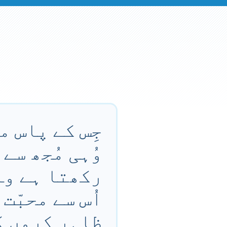
جِس کے پاس م
وُہی مُجھ سے
رکھتا ہے وہ
اُس سے محبّت
ظاہِر کروں 