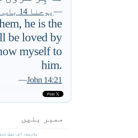
—
یوحنا 14 باب ۲۱ آیت
em, he is the
l be loved by
show myself to
him.
—
John 14:21
ممبر بنیں
بذریعہ ای۔میل ممب