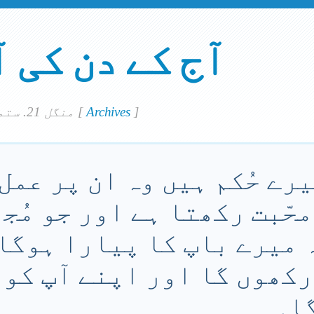
آج کے دن کی 
]
Archives
[
منگل 21. ستمبر 2021
یرے حُکم ہیں وہ ان پر عمل
 محّبت رکھتا ہے اور جو مُجھ
 میرے باپ کا پیارا ہوگا
 رکھوں گا اور اپنے آپ کو ا
گا۔