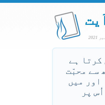
آیت
 کرتا ہے
 سے محبّت
 اور میں
ُس پر