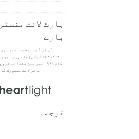
ہارٹ لائٹ منسٹر
بارے
آج کی آیت موجودہ دور میں 
۲۵۰،۰۰۰ لوگ پڑھتے ہیں۔ ور
ہائی لائٹ نیٹورک کا 
ترجمہ