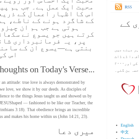
محبت ایک احساس اور رویے س
محبت ایک عمل ہے۔ جب ہم پی
RSS
اس کا اظہار اعمال کے ذریع
کے شاگرد ہونے کے ناطے، ہم
ی کے
ہوتی ہے جب ہم ان چیزو
کرتے ہیں جو یسوع نے سکھائ
پر، یہ فرمانبرداری شان
بنتی ہے—یسوع ان کے سامنے
ہر مہنے میں
اس کی
س آف دا ڈے ڈاٹ
کام ۱۹۹۸ میں بین سٹیڈ نے شروع کی اور۲۰۰۰
houghts on Today's Verse...
حصہ بن گئی۔
an attitude: true love is always demonstrated by
we love, we show it by our deeds. As disciples of
ience to the things Jesus taught us and showed us by
 JESUShaped — fashioned to be like our Teacher, the
inthians 3:18). That obedience brings an incredible
 us and makes his home within us (John 14:21, 23).
English
میری دعا
中文
Deutsch