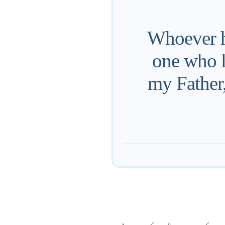
Whoever h
one who l
my Father,