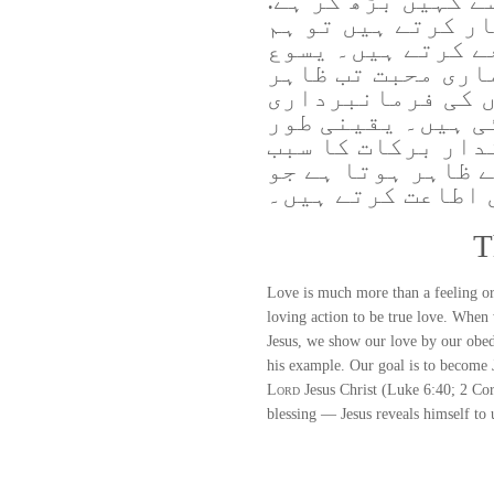
ے کہیں بڑھ کر ہے:
ار کرتے ہیں تو ہم
ے کرتے ہیں۔ یسوع
اری محبت تب ظاہر
ں کی فرمانبرداری
ی ہیں۔ یقینی طور
دار برکات کا سبب
 ظاہر ہوتا ہے جو
 اطاعت کرتے ہیں۔
T
Love is much more than a feeling or 
loving action to be true love. When 
Jesus, we show our love by our obed
his example. Our goal is to become
Lord
Jesus Christ (Luke 6:40; 2 Cor
blessing — Jesus reveals himself to