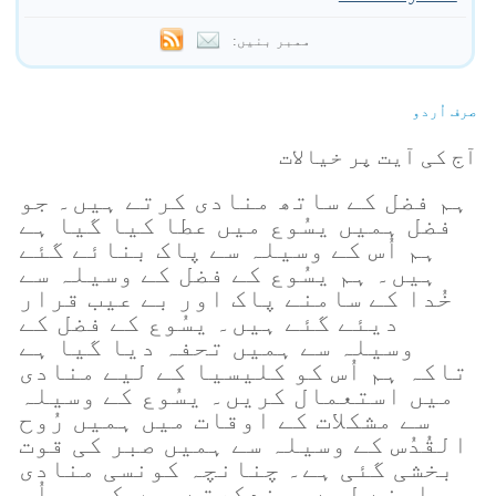
ممبر بنیں:
صرف اُردو
آج کی آیت پر خیالات
ہم فضل کے ساتھ منادی کرتے ہیں۔ جو
فضل ہمیں یسُوع میں عطا کیا گیا ہے
ہم اُس کے وسیلہ سے پاک بنائے گئے
ہیں۔ ہم یسُوع کے فضل کے وسیلہ سے
خُدا کے سامنے پاک اور بے عیب قرار
دیئے گئے ہیں۔ یسُوع کے فضل کے
وسیلہ سے ہمیں تحفہ دیا گیا ہے
تاکہ ہم اُس کو کلیسیا کے لیے منادی
میں استعمال کریں۔ یسُوع کے وسیلہ
سے مشکلات کے اوقات میں ہمیں رُوح
القُدُس کے وسیلہ سے ہمیں صبر کی قوت
بخشی گئی ہے۔ چنانچہ کونسی منادی
ہم اپنے لیے پسندکرتے ہیں کہ ہم اُس