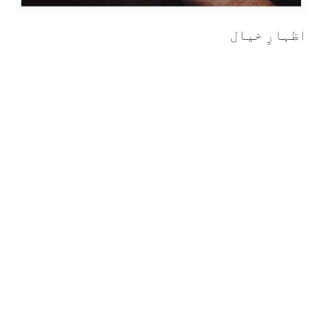
اظہارِ خیال