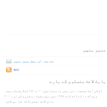
ممبر بنیں
بذریعہ ای۔میل ممبر بنیں
RSS
ہارٹ لائٹ منسٹری کے بارے
آج کی آیت موجودہ دور میں ہر مہنے میں ۲۵۰،۰۰۰ لوگ پڑھتے ہیں۔
ورس آف دا ڈے ڈاٹ کام ۱۹۹۸ میں بین سٹیڈ نے شروع کی اور۲۰۰۰
ہائی لائٹ نیٹورک کا حصہ بن گئی۔