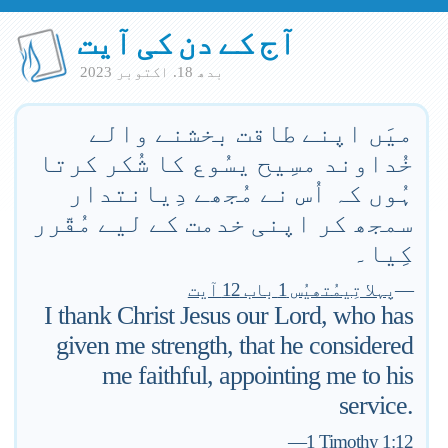
آج کے دن کی آیت
بدھ 18. اكتوبر 2023
میَں اپنے طاقت بخشنے والے
خُداوند مسِیح یسُوع کا شُکر کرتا
ہُوں کہ اُس نے مُجھے دِیانتدار
سمجھ کر اپنی خدمت کے لیے مُقّرر
کِیا۔
—
پہلا تِیمُتھیُس 1 باب 12 آیت
I thank Christ Jesus our Lord, who has
given me strength, that he considered
me faithful, appointing me to his
service.
—
1 Timothy 1:12