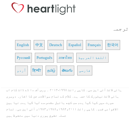
ترجمہ
English
中文
Deutsch
Español
Français
한국어
اللغة العربية
ภาษาไทย
Português
Русский
فارسی
తెలుగు
தமிழ்
हिन्दी
اُردو
ہائی لائٹ آئی این سی۔ کاپی رائٹ ۱۹۹۸-۲۰۱۳ ۔ ورس آف دا ڈے ڈاٹ کام اب
ہائی لائٹ نیٹورک کا حصہ ہے۔ کلام کے تمام سوالات، جن کا اشارہ دوسری
صورت میں کیا گیا ہے، سب کچھ بائبل مقدس سے لیا گیا ہے، نیا بین
الاقوامی قسم۔ کاپی رائٹ ۱۹۷۳،۱۹۷۸،۱۹۸۴،۲۰۱۱، آئی این سی۔ تمام
جملہ حقوق پوری دنیا میں محفوظ ہیں