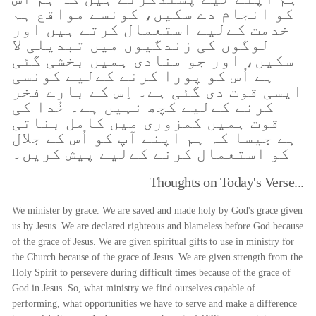
کو انجام دے سکیں، کونسے مواقع ہم
خدمت کےلیے استعمال کرتے ہیں اور
لوگوں کی زندگیوں میں تبدیلی لا
سکیں، اور جو منادی ہمیں بخشی گئی
ہے اُس کو پورا کرنے کےلیے کونسی
ایسی قوت دی گئی ہے۔ اِس کے بارے فخر
کرنے کےلیے کچھ نہیں ہے۔ خُدا کی
قوت ہمیں کمزوری میں کامل بناتی
ہے جیسا کہ ہم اپنے آپ کو اُس کے جلال
کو استعمال کرنے کےلیے پیش کریں۔
Thoughts on Today's Verse...
We minister by grace. We are saved and made holy by God's grace given
us by Jesus. We are declared righteous and blameless before God because
of the grace of Jesus. We are given spiritual gifts to use in ministry for
the Church because of the grace of Jesus. We are given strength from the
Holy Spirit to persevere during difficult times because of the grace of
God in Jesus. So, what ministry we find ourselves capable of
performing, what opportunities we have to serve and make a difference