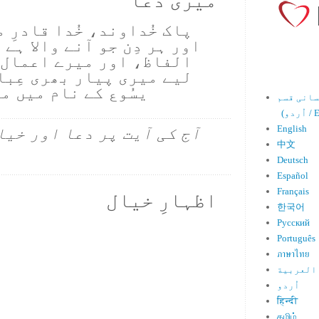
میری دعا
پاک خُداوند، خُدا قادرِ 
اور ہر دِن جو آنے والا ہے
الفاظ، اور میرے اعمال 
لیے میری پیار بھری عِبا
یسُوع کے نام میں م
Engl)
English
آج کی آیت پر دعا اور خیا
中文
Deutsch
Español
Français
اظہارِ خیال
한국어
Русский
Português
ภาษาไทย
العربية
اُردو
हिन्दी
தமிழ்