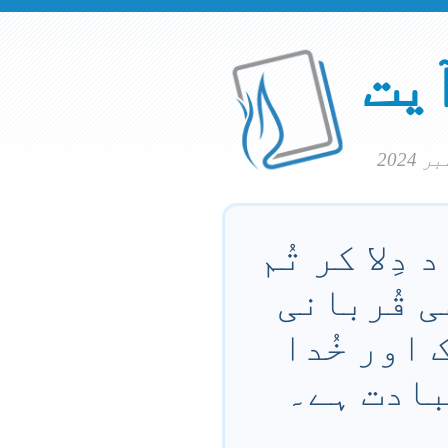
آیت
دِلا کر تُم
سی قُربانی
 اور خُدا
بادت ہے۔