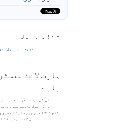
ممبر بنیں
بذریعہ ای۔میل ممب
ہارٹ لائٹ منسٹر
بارے
آج کی آیت موجودہ دور میں 
۲۵۰،۰۰۰ لوگ پڑھتے ہیں۔ ور
ہائی لائٹ نیٹورک کا 