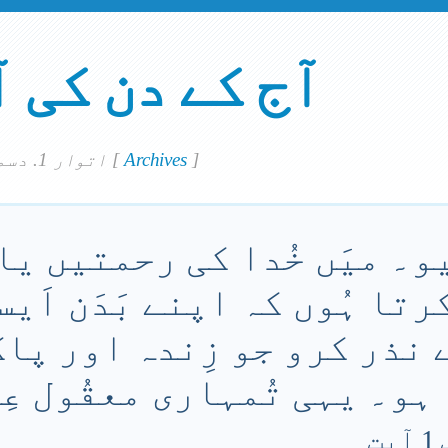
آج کے دن کی 
]
Archives
[
اتوار 1. دسمبر 2024
و۔ میَں خُدا کی رحمتیں یاد 
رتا ہُوں کہ اپنے بَدَن اَی
نذر کرو جو زِندہ اور پاک
ہو۔ یہی تُمہاری معقُول عِ