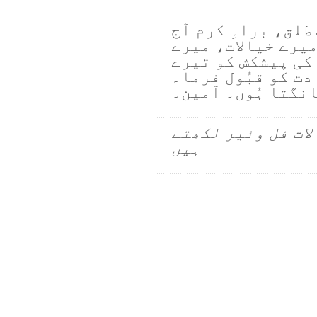
مطلق، براہِ کرم آج
 میرے خیالات، میرے
کی پیشکش کو تیرے
دت کو قبُول فرما۔
انگتا ہُوں۔ آمین۔
لات فل وئیر لکھتے
ہیں