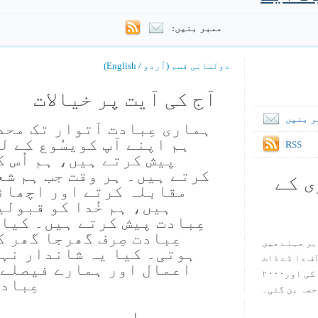
ممبر بنیں:
دولسانی قسم (اُردو / English)
آج کی آیت پر خیالات
ر بنیں
ہماری عِبادت اَتوار تک محدو
ہم اپنے آپ کویسُوع کے لی
RSS
پیش کرتے ہیں، ہم اُس ک
کرتے ہیں۔ ہر وقت جب ہم شع
ی کے
مقابلہ کرتے اور اچھائ
ہیں، ہم خُدا کو قبولی
عِبادت پیش کرتے ہیں۔ کیا
عِبادت صِرف گھرجا گھر 
ہر مہنے میں
ہوتی۔ کیا یہ شاندار نہی
س آف دا ڈے ڈاٹ
اعمال اور ہمارے فیصلے ہ
کام ۱۹۹۸ میں بین سٹیڈ نے شروع کی اور۲۰۰۰
عِباد
حصہ بن گئی۔