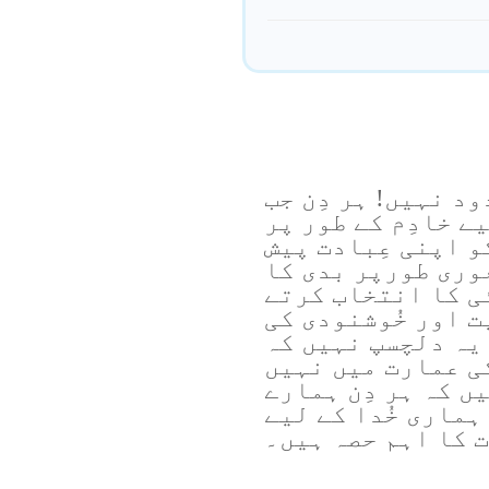
د نہیں! ہر دِن جب
ے خادِم کے طور پر
و اپنی عِبادت پیش
وری طورپر بدی کا
ی کا انتخاب کرتے
ت اور خُوشنودی کی
 یہ دلچسپ نہیں کہ
کی عمارت میں نہیں
ں کہ ہر دِن ہمارے
ماری خُدا کے لیے
ت کا اہم حصہ ہیں۔