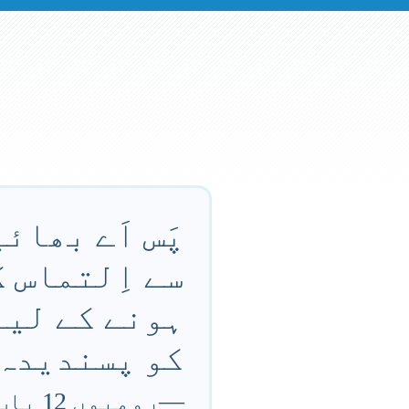
پَس اَے بھائی
سے اِلتماس ک
ہونے کے لیے 
کو پسندیدہ 
—
رومیوں 12 باب 1 آیت