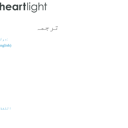
ترجمہ
دولسانی قسم:
(اُردو / ish
اللغة 