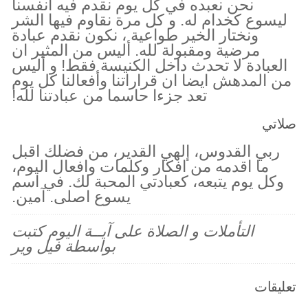
نحن نعبده في كل يوم نقدم فيه أنفسنا
ليسوع كخدام له. و كل مرة نقاوم فيها الشر
ونختار الخير طواعية ، نكون نقدم عبادة
مرضية ومقبولة لله. أليس من المثير ان
العبادة لا تحدث داخل الكنيسة فقط! و أليس
من المدهش ايضا ان قراراتنا وأفعالنا كل يوم
تعد جزءا حاسما من عبادتنا لله!
صلاتي
ربي القدوس، إلهي القدير، من فضلك اقبل
ما اقدمه من افكار وكلمات وافعال اليوم،
وكل يوم يتبعه، كعبادتي المحبة لك. في اسم
يسوع اصلى. آمين.
التأملات و الصلاة على آيــة اليوم كتبت
بواسطة فيل وير
تعليقات