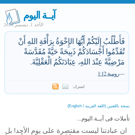
آيــة اليوم
الأحد 1. ديسمبر 2024
فَأَطْلُبُ إِلَيْكُمْ أَيُّهَا الإِخْوَةُ بِرَأْفَةِ اللهِ أَنْ
تُقَدِّمُوا أَجْسَادَكُمْ ذَبِيحَةً حَيَّةً مُقَدَّسَةً
مَرْضِيَّةً عِنْدَ اللهِ، عِبَادَتَكُمُ الْعَقْلِيَّةَ.
—
رومية 1:12
اشترك:
نسخة باللغتين (اللغة العربية / English)
تأملات فى آيــة اليوم...
ان عبادتنا ليست مقتصرة على يوم الأحد! بل