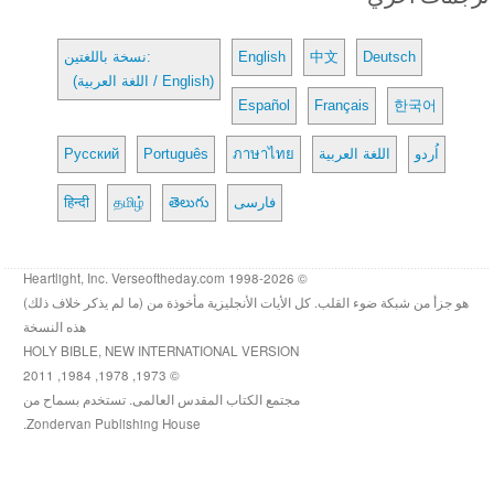
Deutsch
中文
English
نسخة باللغتين:
(اللغة العربية / English)
Español
Français
한국어
اُردو
اللغة العربية
ภาษาไทย
Português
Русский
فارسی
తెలుగు
தமிழ்
हिन्दी
© 1998-2026 Heartlight, Inc. Verseoftheday.com
هو جزأ من شبكة ضوء القلب. كل الأيات الأنجليزية مأخوذة من (ما لم يذكر خلاف ذلك)
هذه النسخة
HOLY BIBLE, NEW INTERNATIONAL VERSION
© 1973, 1978, 1984, 2011
مجتمع الكتاب المقدس العالمى. تستخدم بسماح من
Zondervan Publishing House.