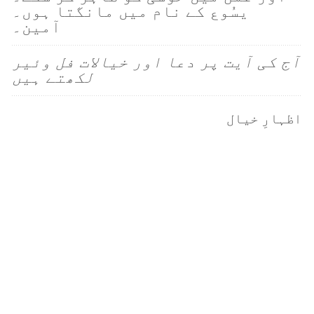
یسُوع کے نام میں مانگتا ہوں۔
آمین۔
آج کی آیت پر دعا اور خیالات فل وئیر
لکھتے ہیں
اظہارِ خیال