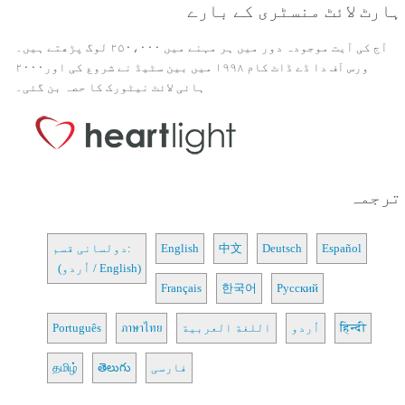
ہارٹ لائٹ منسٹری کے بارے
آج کی آیت موجودہ دور میں ہر مہنے میں ۲۵۰،۰۰۰ لوگ پڑھتے ہیں۔
ورس آف دا ڈے ڈاٹ کام ۱۹۹۸ میں بین سٹیڈ نے شروع کی اور۲۰۰۰
ہائی لائٹ نیٹورک کا حصہ بن گئی۔
ترجمہ
Español
Deutsch
中文
English
دولسانی قسم:
(اُردو / English)
Français
한국어
Русский
हिन्दी
اُردو
اللغة العربية
ภาษาไทย
Português
فارسی
తెలుగు
தமிழ்