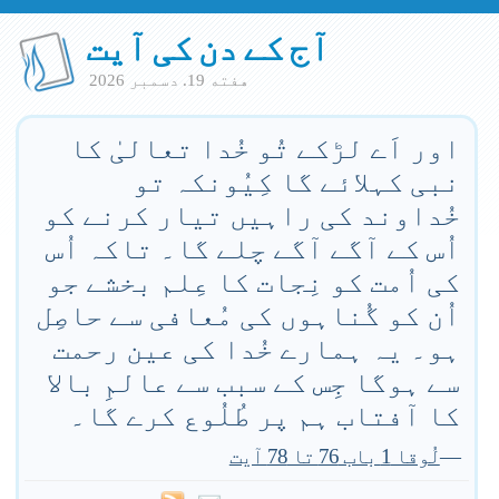
آج کے دن کی آیت
هفته 19. دسمبر 2026
اور اَے لڑکے تُو خُدا تعالیٰ کا
نبی کہلائے گا کِیُونکہ تو
خُداوند کی راہیں تیار کرنے کو
اُس کے آگے آگے چلے گا۔ تاکہ اُس
کی اُمت کو نِجات کا عِلم بخشے جو
اُن کو گُناہوں کی مُعافی سے حاصِل
ہو۔ یہ ہمارے خُدا کی عین رحمت
سے ہوگا جِس کے سبب سے عالمِ بالا
کا آفتاب ہم پر طُلُوع کرے گا۔
—
لُوقا 1 باب 76 تا 78 آیت