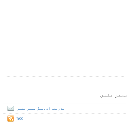
ممبر بنیں
بذریعہ ای۔میل ممبر بنیں
RSS