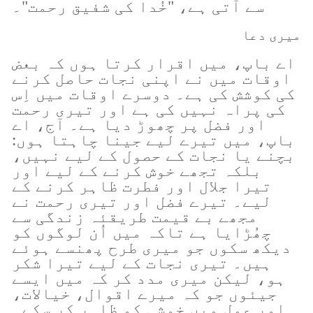
سے آتی ہے، "خُدا کی شفیق رحمت"۔
میری دعا
اے باپ، میں اقرار کرتا ہوں کہ بعض
اوقات میں نے اپنی نجات حاصل کرنے
کی کوشش کی ہے۔ دوسرے اوقات میں اِس
کی پراہ نہیں کی ہے اور تیری رحمت
اور فضل پر چھوڑ دیا ہے۔ آج، اے
باپ، میں تیرے لیے جینا چاہتا ہوں:
بچنے یا نجات کے حصول کے لیے نہیں،
بلکہ تجھے خوش کرنے کے لیے اور
تیرا جلال اور فطرت ظاہر کرنے کے
لیے۔ تیرے فضل اور تیری رحمت نے
مجھے بے قیمت طریقئہ زندگی سے
چھُڑایا ہے تاکہ میں اُن لوگوں کو
دیکھ سکوں جو میری طرح پھنسے ہوئے
ہیں۔ تیری نجات کے لیے تیرا شکر
ہو، لیکن میری مدد کر کہ میں ایسے
جیئوں جو کہ میرے اقوال، خیالات،
اور عمل میں خوشی کو ظاہر کر سکے۔