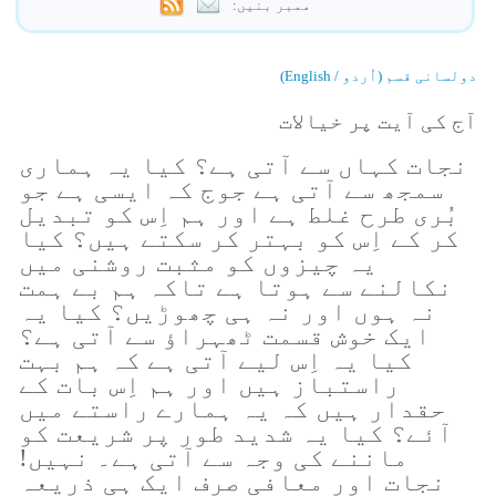
ممبر بنیں:
دولسانی قسم (اُردو / English)
آج کی آیت پر خیالات
نجات کہاں سے آتی ہے؟ کیا یہ ہماری
سمجھ سے آتی ہے جوج کہ ایسی ہے جو
بُری طرح غلط ہے اور ہم اِس کو تبدیل
کر کے اِس کو بہتر کر سکتے ہیں؟ کیا
یہ چیزوں کو مثبت روشنی میں
نکالنے سے ہوتا ہے تاکہ ہم بے ہمت
نہ ہوں اور نہ ہی چھوڑیں؟ کیا یہ
ایک خوش قسمت ٹھہراؤ سے آتی ہے؟
کیا یہ اِس لیے آتی ہے کہ ہم بہت
راستباز ہیں اور ہم اِس بات کے
حقدار ہیں کہ یہ ہمارے راستے میں
آئے؟ کیا یہ شدید طور پر شریعت کو
ماننے کی وجہ سے آتی ہے۔ نہیں!
نجات اور معافی صرف ایک ہی ذریعہ