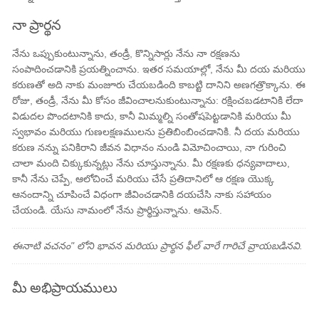
నా ప్రార్థన
నేను ఒప్పుకుంటున్నాను, తండ్రీ, కొన్నిసార్లు నేను నా రక్షణను
సంపాదించడానికి ప్రయత్నించాను. ఇతర సమయాల్లో, నేను మీ దయ మరియు
కరుణతో అది నాకు మంజూరు చేయబడింది కాబట్టి దానిని అణగత్రొక్కాను. ఈ
రోజు, తండ్రీ, నేను మీ కోసం జీవించాలనుకుంటున్నాను: రక్షించబడటానికి లేదా
విడుదల పొందటానికి కాదు, కానీ మిమ్మల్ని సంతోషపెట్టడానికి మరియు మీ
స్వభావం మరియు గుణలక్షణములను ప్రతిబింబించడానికి. నీ దయ మరియు
కరుణ నన్ను పనికిరాని జీవన విధానం నుండి విమోచించాయి, నా గురించి
చాలా మంది చిక్కుకున్నట్లు నేను చూస్తున్నాను. మీ రక్షణకు ధన్యవాదాలు,
కానీ నేను చెప్పే, ఆలోచించే మరియు చేసే ప్రతిదానిలో ఆ రక్షణ యొక్క
ఆనందాన్ని చూపించే విధంగా జీవించడానికి దయచేసి నాకు సహాయం
చేయండి. యేసు నామంలో నేను ప్రార్థిస్తున్నాను. ఆమెన్.
ఈనాటి వచనం" లోని భావన మరియు ప్రార్థన ఫీల్ వారే గారిచే వ్రాయబడినవి.
మీ అభిప్రాయములు