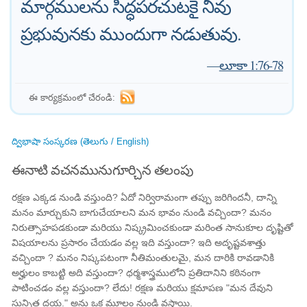
మార్గములను సిద్ధపరచుటకై నీవు
ప్రభువునకు ముందుగా నడుతువు.
—
లూకా 1:76-78
ఈ కార్యక్రమంలో చేరండి:
ద్విభాషా సంస్కరణ (తెలుగు / English)
ఈనాటి వచనమునుగూర్చిన తలంపు
రక్షణ ఎక్కడ నుండి వస్తుంది? ఏదో నిర్విరామంగా తప్పు జరిగిందనీ, దాన్ని
మనం మార్చుకుని బాగుచేయాలని మన భావం నుండి వచ్చిందా? మనం
నిరుత్సాహపడకుండా మరియు నిష్క్రమించకుండా మరింత సానుకూల దృష్టితో
విషయాలను ప్రసారం చేయడం వల్ల ఇది వస్తుందా? ఇది అదృష్టవశాత్తు
వచ్చిందా ? మనం నిష్కపటంగా నీతిమంతులమై, మన దారికి రావడానికి
అర్హులం కాబట్టి అది వస్తుందా? ధర్మశాస్త్రములోని ప్రతిదానిని కఠినంగా
పాటించడం వల్ల వస్తుందా? లేదు! రక్షణ మరియు క్షమాపణ "మన దేవుని
సున్నిత దయ." అను ఒక మూలం నుండి వస్తాయి.