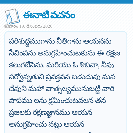
ఈనాటి వచనం
శనివారం 19. డిసెంబరు 2026
పరిశుద్ధముగాను నీతిగాను ఆయనను
సేవింపను అనుగ్రహించుటకును ఈ రక్షణ
కలుగజేసెను. మరియు ఓ శిశువా, నీవు
సర్వోన్నతుని ప్రవక్తవన బడుదువు మన
దేవుని మహా వాత్సల్యమునుబట్టి వారి
పాపము లను క్షమించుటవలన తన
ప్రజలకు రక్షణజ్ఞానము ఆయన
అనుగ్రహించు నట్లు ఆయన