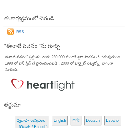
ఈ కార్యక్రమంలో చేరండి
RSS
"ఈనాటి వచనం "ను గూర్చి
ఈనాటి వచనం" ప్రస్తుతం నెలకు 250,000 మందికి పైగా పాఠకులచే చదువుతుంది.
1998 లో బెన్ స్టీడ్ చే ప్రారంభించబడి , 2000 లో హార్ట్లైట్ నెట్వర్క్లో భాగంగా
మారింది.
తర్జుమా
ద్విభాషా సంస్కరణ:
English
中文
Deutsch
Español
(తెలుగు / English)