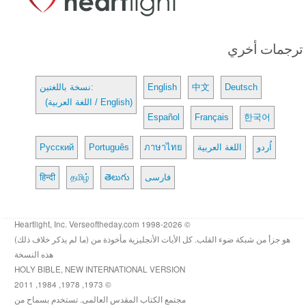
ترجمات أخري
Deutsch
中文
English
نسخة باللغتين:
(اللغة العربية / English)
Español
Français
한국어
اُردو
اللغة العربية
ภาษาไทย
Português
Русский
فارسی
తెలుగు
தமிழ்
हिन्दी
© 1998-2026 Heartlight, Inc. Verseoftheday.com
هو جزأ من شبكة ضوء القلب. كل الأيات الأنجليزية مأخوذة من (ما لم يذكر خلاف ذلك)
هذه النسخة
HOLY BIBLE, NEW INTERNATIONAL VERSION
© 1973, 1978, 1984, 2011
مجتمع الكتاب المقدس العالمى. تستخدم بسماح من