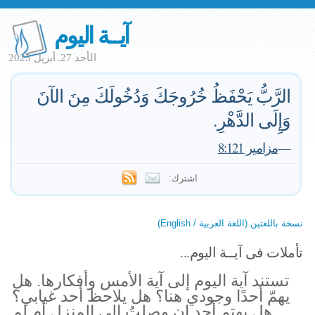
آيــة اليوم
الأحد 27. أبريل 2025
الرَّبُّ يَحْفَظُ خُرُوجَكَ وَدُخُولَكَ مِنَ الآنَ
وَإِلَى الدَّهْرِ.
—
مزامير 8:121
اشترك:
نسخة باللغتين (اللغة العربية / English)
تأملات فى آيــة اليوم...
تستند آية اليوم إلى آية الأمس وأفكارها. هل
يهمّ أحدًا وجودي هنا؟ هل يلاحظ أحد غيابي؟
هل يهتم أحد إن وصلتُ إلى المنزل أم لم