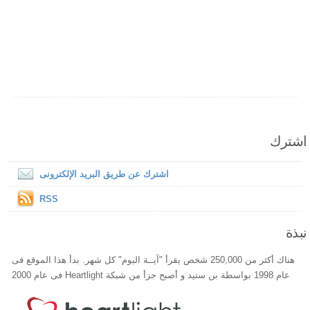
اشترك
اشترك عن طريق البريد الإلكترونى
RSS
نبذة
هناك أكثر من 250,000 شخص يقرأ "آيــة اليوم" كل شهر. بدأ هذا الموقع فى
عام 1998 بواسطة بن ستيد و أصبح جزأ من شبكة Heartlight فى عام 2000