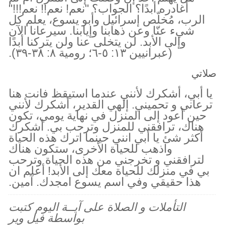
أغادره أبدًا؟ الجواب؟ "نعم! نعم!! نعم!!!"
الرب، مُخلّص إسرائيل وأبو يسوع، يعلم كل
شيء عنّا وعن ذهابنا وإيابنا. سيرعانا الآن
وإلى الأبد. لن يتخلى عنا ولن يتركنا أبدًا
(عبرانيين ١٣: ٥-٦؛ رومية ٨: ٣٨-٣٩).
صلاتي
يا أبي، أشكرك لأنني عندما استيقظ فانت هنا
ترعاني و تحميني. إلهي القدير، أشكرك لأنني
حين أعود إلى المنزل في نهاية يومي، تكون
هناك، ترافقني للمنزل وترحب بي. أشكرك
أكثر شئ يا أبي انني حينما اترك هذه الحياة
واذهب للحياة الأخرى، ستكون هناك
لترافقني و تخرجني من هذه الحياة وترحب
بي في منزلك للحياة معك إلى الأبد! أعلم ان
هذا حقيقي وفي اسم يسوع امجدك. آمين.
التأملات و الصلاة على آيــة اليوم كتبت
بواسطة فيل وير