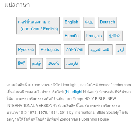
แปลภาษา
เวอร์ชั่นสองภาษา:
English
中文
Deutsch
(ภาษาไทย / English)
Español
Français
한국어
Русский
Português
ภาษาไทย
اللغة العربية
اُردو
हिन्दी
தமிழ்
తెలుగు
فارسی
สงวนลิขสิทธิ์ © 1998-2026 บริษัท Heartlight, Inc เว็บไซต์ Verseoftheday.com
เป็นส่วนหนึ่งของ เครือข่ายฮาร์ทไลท์ (
Heartlight
Network) ข้อพระคัมภีร์ที่นำมา
ใช้มาจากพระคริสตธรรมคัมภีร์ ฉบับภาษาอังกฤษ HOLY BIBLE, NEW
INTERNATIONAL VERSION ซึ่งสงวนลิขสิทธิ์โดยสมาคมพระคริสตธรรม
นานาชาติ © 1973, 1978, 1984, 2011 by International Bible Society ได้รับ
อนุญาตให้จัดพิมพ์โดยสำนักพิมพ์ Zondervan Publishing House