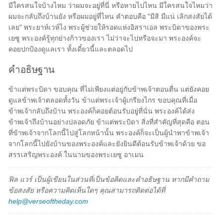
มีใครสนใจบ้างไหม ว่าผมจะอยู่ที่นี่ หรือหายไปไหน มีใครสนใจไหมว่า
ผมจะกลับถึงบ้านยัง หรือผมอยู่ที่ไหน คำตอบคือ "มีสิ มีแน่ เลิกสงสัยได้
เลย" พระยาห์เวห์ไง พระผู้ช่วยให้รอดแห่งอิสราเอล พระบิดาของพระ
เยซู พระองค์รู้ทุกย่างก้าวของเรา ไม่ว่าจะไปหรือจะมา พระองค์จะ
คอยปกป้องดูแลเรา ทั้งเดี๋ยวนี้และตลอดไป
คำอธิษฐาน
ข้าแต่พระบิดา ขอบคุณ ที่ไม่เพียงแต่อยู่กับข้าพเจ้าตอนตื่น แต่ยังคอย
ดูแลข้าพเจ้าตลอดทั้งวัน ข้าแต่พระเจ้าผู้เกรียงไกร ขอบคุณที่เมื่อ
ข้าพเจ้ากลับถึงบ้าน พระองค์ก็คอยต้อนรับอยู่ที่นั่น พระองค์ได้ส่ง
ข้าพเจ้าถึงบ้านอย่างปลอดภัย ข้าแต่พระบิดา สิ่งที่สำคัญที่สุดคือ ตอน
ที่ข้าพเจ้าจากโลกนี้ไปสู่โลกหน้านั้น พระองค์ก็จะเป็นผู้นำพาข้าพเจ้า
จากโลกนี้ไปยังบ้านของพระองค์และยังยินดีต้อนรับข้าพเจ้าด้วย ขอ
สรรเสริญพระองค์ ในนามของพระเยซู อาเมน
ฟิล แวร์ เป็นผู้เขียนในส่วนที่เป็นข้อคิดและคำอธิษฐาน หากมีคำถาม
ข้อสงสัย หรือความคิดเห็นใดๆ คุณสามารถติดต่อได้ที่
help@verseoftheday.com