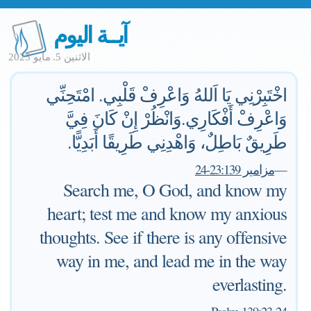
آيــة اليوم
الاثنين 5. مايو 2025
اخْتَبِرْنِي يَا اَللهُ وَاعْرِفْ قَلْبِي. امْتَحِنِّي
وَاعْرِفْ أَفْكَارِي.وَانْظُرْ إِنْ كَانَ فِيَّ
طَرِيقٌ بَاطِلٌ، وَاهْدِنِي طَرِيقًا أَبَدِيًّا.
—
مزامير 23:139-24
Search me, O God, and know my
heart; test me and know my anxious
thoughts. See if there is any offensive
way in me, and lead me in the way
everlasting.