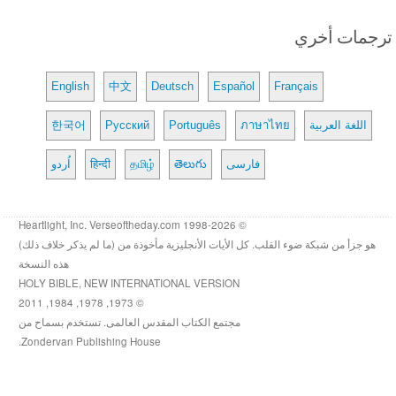
ترجمات أخري
English
中文
Deutsch
Español
Français
اللغة العربية
ภาษาไทย
Português
Русский
한국어
فارسی
తెలుగు
தமிழ்
हिन्दी
اُردو
© 1998-2026 Heartlight, Inc. Verseoftheday.com
هو جزأ من شبكة ضوء القلب. كل الأيات الأنجليزية مأخوذة من (ما لم يذكر خلاف ذلك)
هذه النسخة
HOLY BIBLE, NEW INTERNATIONAL VERSION
© 1973, 1978, 1984, 2011
مجتمع الكتاب المقدس العالمى. تستخدم بسماح من
Zondervan Publishing House.