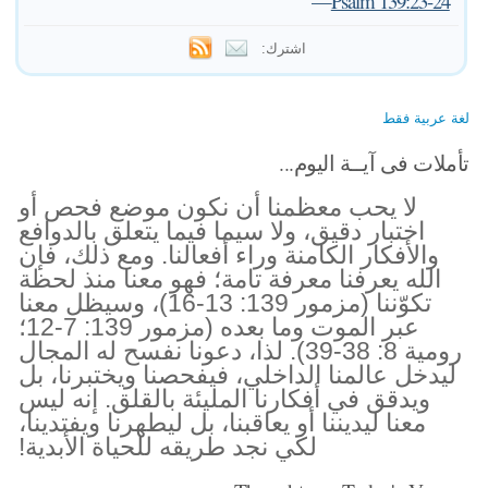
—
Psalm 139:23-24
اشترك:
لغة عربية فقط
تأملات فى آيــة اليوم...
لا يحب معظمنا أن نكون موضع فحص أو
اختبار دقيق، ولا سيما فيما يتعلق بالدوافع
والأفكار الكامنة وراء أفعالنا. ومع ذلك، فإن
الله يعرفنا معرفة تامة؛ فهو معنا منذ لحظة
تكوّننا (مزمور 139: 13-16)، وسيظل معنا
عبر الموت وما بعده (مزمور 139: 7-12؛
رومية 8: 38-39). لذا، دعونا نفسح له المجال
ليدخل عالمنا الداخلي، فيفحصنا ويختبرنا، بل
ويدقق في أفكارنا المليئة بالقلق. إنه ليس
معنا ليديننا أو يعاقبنا، بل ليطهرنا ويفتدينا،
لكي نجد طريقه للحياة الأبدية!