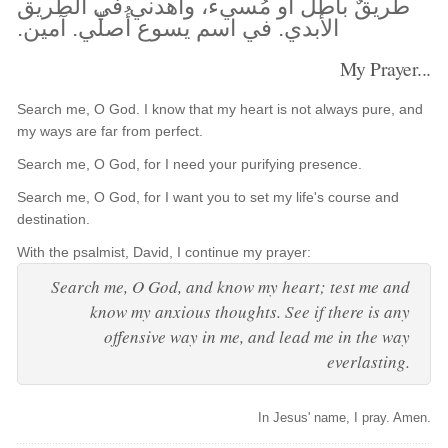
طريقٌ باطلٌ أو مُسيء، واهدني في الطريق
الأبدي. في اسم يسوع أُصلّي. آمين.
My Prayer...
Search me, O God. I know that my heart is not always pure, and
my ways are far from perfect.
Search me, O God, for I need your purifying presence.
Search me, O God, for I want you to set my life's course and
destination.
With the psalmist, David, I continue my prayer:
Search me, O God, and know my heart; test me and
know my anxious thoughts. See if there is any
offensive way in me, and lead me in the way
everlasting.
In Jesus' name, I pray. Amen.