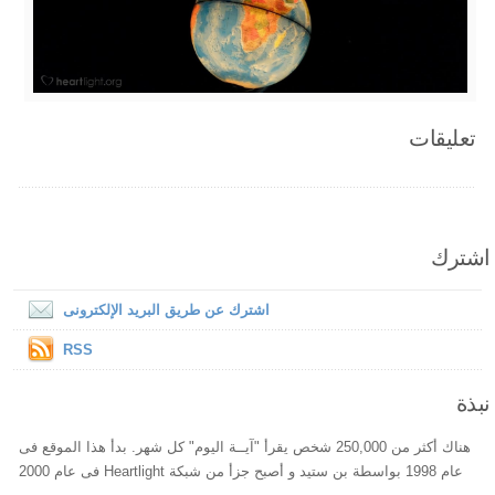
تعليقات
اشترك
اشترك عن طريق البريد الإلكترونى
RSS
نبذة
هناك أكثر من 250,000 شخص يقرأ "آيــة اليوم" كل شهر. بدأ هذا الموقع فى
عام 1998 بواسطة بن ستيد و أصبح جزأ من شبكة Heartlight فى عام 2000