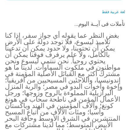
لغة عربية فقط
تأملات فى آيــة اليوم...
بغض النظر عما يقوله أي جواز سفر، إذا كنا
تلاميذ ليسوع، فلا توجد دولة على الأرض
يمكن أن تحتوينا، ولا حدود يمكن أن تدعينا
بالكامل، ولا علم يرفرف فوقنا يمكن أن
يحتوي روحياً. نحن ننتمي ليسوع ونحن
مواطنون في ملكوت السماوات. لدينا ما هو
مشترك أكثر مع القبائل الأصلية المؤمنة في
إندونيسيا، واللاجئين المسيحيين من أفريقيا؛
وإخوة وأخوات البدو في مصر؛ والربة المنزل
البرازيلية المملوءة بالروح وزوجها؛ ورجل
الأعمال المؤمن في ناطحة سحاب في هونغ
كونغ؛ وآلاف المؤمنين في الهند وباكستان
وآسيا؛ ومئات الآلاف من أتباع المسيح
المنتشرين في الشرق الأوسط وحافة البحر
الأبيض المتوسط؛ مما لدينا مشتركات مع