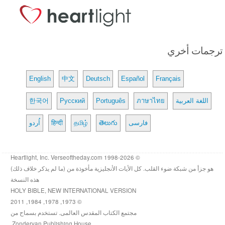
ترجمات أخري
English
中文
Deutsch
Español
Français
اللغة العربية
ภาษาไทย
Português
Русский
한국어
فارسی
తెలుగు
தமிழ்
हिन्दी
اُردو
© 1998-2026 Heartlight, Inc. Verseoftheday.com
هو جزأ من شبكة ضوء القلب. كل الأيات الأنجليزية مأخوذة من (ما لم يذكر خلاف ذلك)
هذه النسخة
HOLY BIBLE, NEW INTERNATIONAL VERSION
© 1973, 1978, 1984, 2011
مجتمع الكتاب المقدس العالمى. تستخدم بسماح من
Zondervan Publishing House.