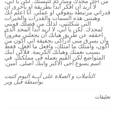
من اجل مجدك ومباركة كنيستك. لكن يا أبي،
لا أريد ان افكر ابداً بطريقة او بأخرى ان
قدراتي مرتبطة بتفوقي او عملي. انا اعلم انك
وهبتنى هذه السمات والقدرات والخبرات
التى شكلتني، لذلك من فضلك قويني
لمجدك. لكن يا أبي، لا اريد ابداً المجد الذى
احققه عن طريق هباتك أن يجعلني مغروراً
وأن يسرق منى ادراكى بحقيقة انى اكون من
اكون، وامتلك ما امتلك، وافعل ما افعل، فقط
بسبب نعمتك وهباتك الكريمة. فلأكن ابنك
المتواضع لكن القيم بعمله فى مملكتك. في
اسم يسوع اخى الاكبر وابنك اصلى. آمين.
التأملات و الصلاة على آيــة اليوم كتبت
بواسطة فيل وير
تعليقات