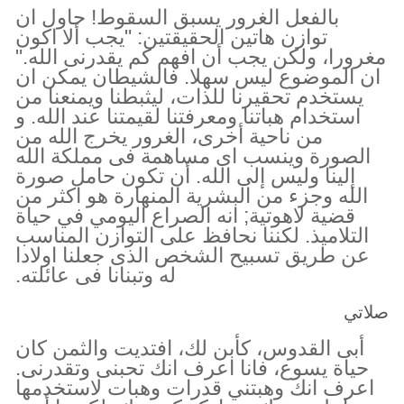
بالفعل الغرور يسبق السقوط! حاول ان
توازن هاتين الحقيقتين: "يجب ألا اكون
مغرورا، ولكن يجب أن افهم كم يقدرنى الله."
ان الموضوع ليس سهلا. فالشيطان يمكن ان
يستخدم تحقيرنا للذات، ليثبطنا ويمنعنا من
استخدام هباتنا ومعرفتنا لقيمتنا عند الله. و
من ناحية أخرى، الغرور يخرج الله من
الصورة وينسب اى مساهمة فى مملكة الله
إلينا وليس إلى الله. أن تكون حامل صورة
الله وجزء من البشرية المنهارة هو اكثر من
قضية لاهوتية; انه الصراع اليومي في حياة
التلاميذ. لكننا نحافظ على التوازن المناسب
عن طريق تسبيح الشخص الذى جعلنا اولادا
له وتبنانا فى عائلته.
صلاتي
أبى القدوس، كأبن لك، افتديت والثمن كان
حياة يسوع، فانا اعرف انك تحبنى وتقدرنى.
اعرف انك وهبتني قدرات وهبات لاستخدمها