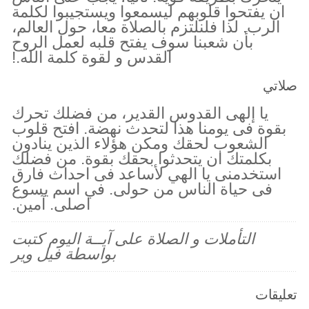
ان يفتحوا قلوبهم ليسمعوا ويستجيبوا لكلمة
الرب. لذا فلنلتزم بالصلاة معا، حول العالم،
بأن شعبنا سوف يفتح قلبه لعمل الروح
القدس و لقوة كلمة الله.!
صلاتي
يا إلهى القدوس القدير، من فضلك تحرك
بقوة فى يومنا هذا لتحدث نهضة. افتح قلوب
الشعوب لحقك ومكن هؤلاء الذين ينادون
بكلمتك ان يتحدثوا بحقك بقوة. من فضلك
استخدمنى يا الهي لأساعد فى احداث فارق
فى حياة الناس من حولى. في اسم يسوع
اصلى. آمين.
التأملات و الصلاة على آيــة اليوم كتبت
بواسطة فيل وير
تعليقات