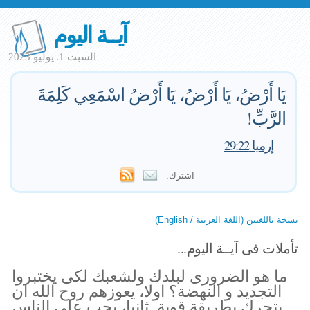
آيــة اليوم
السبت 1. يوليو 2023
يَا أَرْضُ، يَا أَرْضُ، يَا أَرْضُ اسْمَعِي كَلِمَةَ
الرَّبِّ!
—
إرميا 29:22
اشترك:
نسخة باللغتين (اللغة العربية / English)
تأملات فى آيــة اليوم...
ما هو الضرورى لبلدك ولشعبك لكى يختبروا
التجديد و النهضة؟ اولا، يعوزهم روح الله ان
يتحرك بطريقة قوية. ثانيا، يجب على الناس