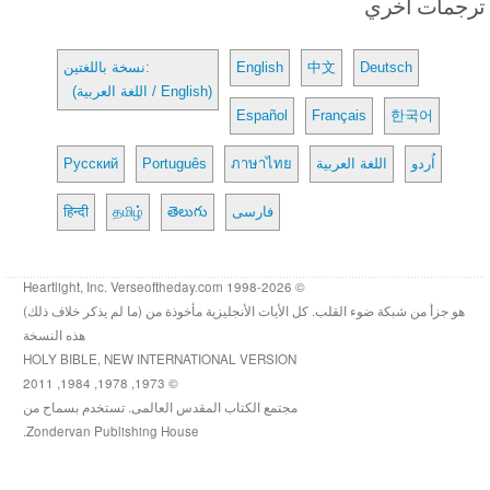
ترجمات أخري
Deutsch
中文
English
نسخة باللغتين:
(اللغة العربية / English)
Español
Français
한국어
اُردو
اللغة العربية
ภาษาไทย
Português
Русский
فارسی
తెలుగు
தமிழ்
हिन्दी
© 1998-2026 Heartlight, Inc. Verseoftheday.com
هو جزأ من شبكة ضوء القلب. كل الأيات الأنجليزية مأخوذة من (ما لم يذكر خلاف ذلك)
هذه النسخة
HOLY BIBLE, NEW INTERNATIONAL VERSION
© 1973, 1978, 1984, 2011
مجتمع الكتاب المقدس العالمى. تستخدم بسماح من
Zondervan Publishing House.