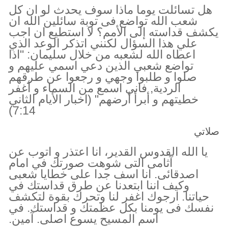
هل تسائلت يوما ماذا سوف يحدث لو ان كل
شعب الله تواضع فى توبة سائلين الله ان
يكشف قداسته إلى الأمم؟ لا استطيع ان اجب
علي هذا السؤال لكنني اتذكر الوعد الذي
اعطاه الله لشعبه من خلال سليمان: "اذا
تواضع شعبي الذين دعي اسمي عليهم و
صلوا و طلبوا وجهي و رجعوا عن طرقهم
الردية, فاني اسمع من السماء و أغفر
خطيتهم و أبرأ أرضهم" (اخبار الأيام الثاني
7:14)
صلاتي
يا الله القدوس القدير، انا اعتذر و اتوب عن
آثامى التى شوهت صورتك في امام
اصدقائى. انا اسف جدا على خطايا شعبى
وكيف اننا ابتعدنا عن طرق قداستك في
حياتنا. ارجوك اغفر لنا وتحرك بقوة لتكشف
نفسك فى يومنا بكل عظمتك و قداستك. في
اسم المسيح يسوع اصلى. آمين.