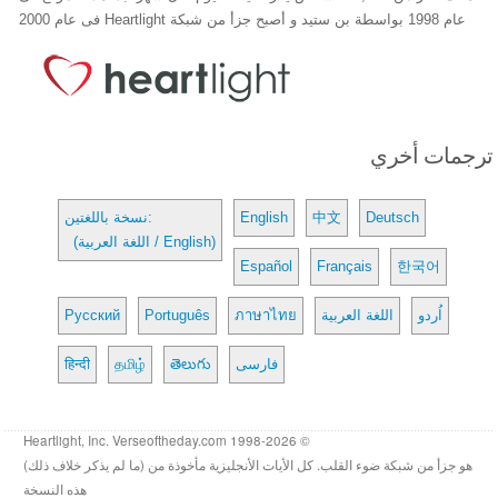
عام 1998 بواسطة بن ستيد و أصبح جزأ من شبكة Heartlight فى عام 2000
ترجمات أخري
Deutsch
中文
English
نسخة باللغتين:
(اللغة العربية / English)
Español
Français
한국어
اُردو
اللغة العربية
ภาษาไทย
Português
Русский
فارسی
తెలుగు
தமிழ்
हिन्दी
© 1998-2026 Heartlight, Inc. Verseoftheday.com
هو جزأ من شبكة ضوء القلب. كل الأيات الأنجليزية مأخوذة من (ما لم يذكر خلاف ذلك)
هذه النسخة