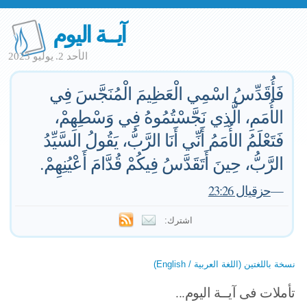
آيــة اليوم
الأحد 2. يوليو 2023
فَأُقَدِّسُ اسْمِي الْعَظِيمَ الْمُنَجَّسَ فِي
الأُمَمِ، الَّذِي نَجَّسْتُمُوهُ فِي وَسْطِهِمْ،
فَتَعْلَمُ الأُمَمُ أَنِّي أَنَا الرَّبُّ، يَقُولُ السَّيِّدُ
الرَّبُّ، حِينَ أَتَقَدَّسُ فِيكُمْ قُدَّامَ أَعْيُنِهِمْ.
—
حزقيال 23:26
اشترك:
نسخة باللغتين (اللغة العربية / English)
تأملات فى آيــة اليوم...