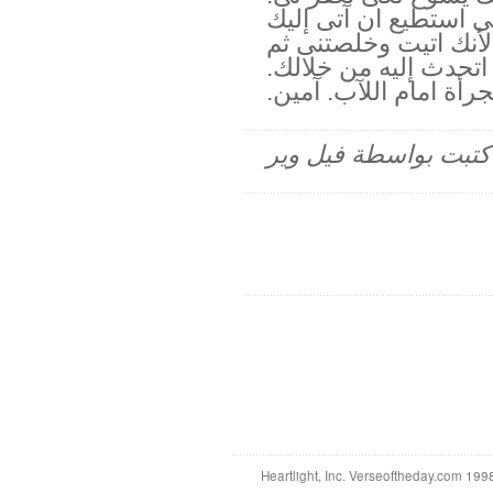
استطيع ان آتى إليك
لأنك اتيت وخلصتنى ثم
تحدث إليه من خلالك.
أة امام اللآب. آمين.
م كتبت بواسطة فيل وير