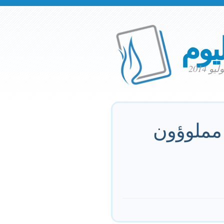
ليوم
 مملوؤون