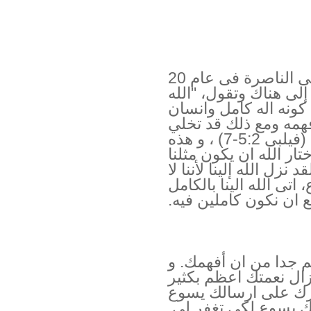
اذا كنت تعرف عنوان يسوع فى الناصرة فى عام 20
إلى هناك وتقول، "الله
كونه اله كامل وانسان
فهمه ومع ذلك قد تخلي
الله نفسه عن الامتيازات الإلهيه (فيلبى 5:2-7) ، و هذه
تار الله ان يكون مثلنا
 نزل الله إلينا لأننا لا
تى الله الينا بالكامل
ان نكون كاملين فيه.
م جدا من ان أفهمك. و
ال نعمتك اعظم بكثير
رك على ارسالك يسوع
 يسوع لكى تغفر لى.