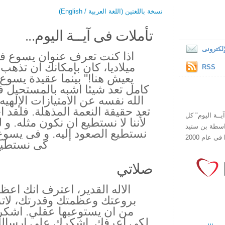
نسخة باللغتين (اللغة العربية / English)
تأملات فى آيــة اليوم...
لكترونى
ميلاديا، كان بإمكانك ان تذهب 
RSS
يعيش هنا!" بينما عقيدة يسوع 
كامل تعد شيئا اشبه بالمستحيل 
تعد حقيقة النعمة المذهلة. فلقد اخ
ص يقرأ "آيــة اليوم" كل
لأننا لا نستطيع ان نكون مثله. و لقد
هذا الموقع فى عام 1998 بواسطة بن ستيد
نستطيع الصعود إليه. و فى يسوع، ا
كى نستطيع 
صلاتي
الاله القدير، اعترف انك اعظ
بروعتك وعظمتك وقدرتك، لاتز
من ان يستوعبها عقلي. اشك
لكى اعرفك. اشكرك على ارسالك