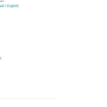
نسخة باللغتين:
(اللغة العربية / English)
ال