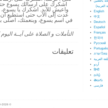
اشكرك على ارسالك يسوع حتى 
واعيش للآبد. اشكرك يا يسوع، 
English
عدت إلى الآب حتى استطيع ان ا
中文
في اسم يسوع، وبنعمتك، اصلى بجر
Deutsch
Español
Français
التأملات و الصلاة على آيــة اليو
한국어
Русский
Português
تعليقات
ภาษาไทย
لغة العربية
اُردو
हिन्दी
தமிழ்
తెలుగు
فارسی
© 1998-2026 Heartlight, Inc. Verseoftheday.com