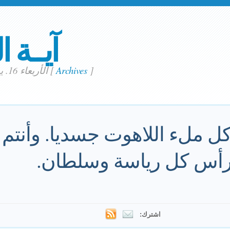
آيــة ا
]
Archives
[
الأربعاء 16. يوليو 2014
كل ملء اللاهوت جسديا. وأنتم
 رأس كل رياسة وسلطان.
اشترك: